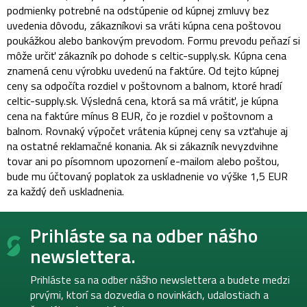
podmienky potrebné na odstúpenie od kúpnej zmluvy bez
uvedenia dôvodu, zákazníkovi sa vráti kúpna cena poštovou
poukážkou alebo bankovým prevodom. Formu prevodu peňazí si
môže určiť zákazník po dohode s celtic-supply.sk. Kúpna cena
znamená cenu výrobku uvedenú na faktúre. Od tejto kúpnej
ceny sa odpočíta rozdiel v poštovnom a balnom, ktoré hradí
celtic-supply.sk. Výsledná cena, ktorá sa má vrátiť, je kúpna
cena na faktúre mínus 8 EUR, čo je rozdiel v poštovnom a
balnom. Rovnaký výpočet vrátenia kúpnej ceny sa vzťahuje aj
na ostatné reklamačné konania. Ak si zákazník nevyzdvihne
tovar ani po písomnom upozornení e-mailom alebo poštou,
bude mu účtovaný poplatok za uskladnenie vo výške 1,5 EUR
za každý deň uskladnenia.
Z
Prihláste sa na odber nášho
á
p
newslettera.
ä
t
Prihláste sa na odber nášho newslettera a budete medzi
i
prvými, ktorí sa dozvedia o novinkách, udalostiach a