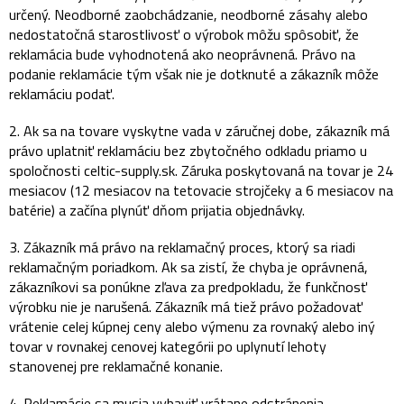
určený. Neodborné zaobchádzanie, neodborné zásahy alebo
nedostatočná starostlivosť o výrobok môžu spôsobiť, že
reklamácia bude vyhodnotená ako neoprávnená. Právo na
podanie reklamácie tým však nie je dotknuté a zákazník môže
reklamáciu podať.
2. Ak sa na tovare vyskytne vada v záručnej dobe, zákazník má
právo uplatniť reklamáciu bez zbytočného odkladu priamo u
spoločnosti celtic-supply.sk. Záruka poskytovaná na tovar je 24
mesiacov (12 mesiacov na tetovacie strojčeky a 6 mesiacov na
batérie) a začína plynúť dňom prijatia objednávky.
3. Zákazník má právo na reklamačný proces, ktorý sa riadi
reklamačným poriadkom. Ak sa zistí, že chyba je oprávnená,
zákazníkovi sa ponúkne zľava za predpokladu, že funkčnosť
výrobku nie je narušená. Zákazník má tiež právo požadovať
vrátenie celej kúpnej ceny alebo výmenu za rovnaký alebo iný
tovar v rovnakej cenovej kategórii po uplynutí lehoty
stanovenej pre reklamačné konanie.
4. Reklamácie sa musia vybaviť vrátane odstránenia