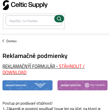
Prejsť
na
obsah
/
Domov
Reklamačné podmienky
REKLAMAČNÝÍ FORMULÁR -
STÁHNOUT /
DOWNLOAD
Postup pri podávaní sťažností
1. Zákazník je povinný používať tovar len na účel, na ktorý je