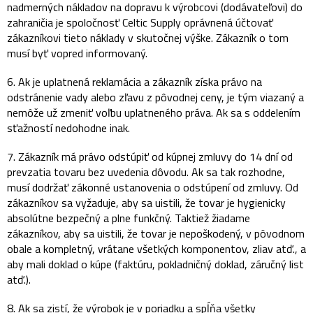
nadmerných nákladov na dopravu k výrobcovi (dodávateľovi) do
zahraničia je spoločnosť Celtic Supply oprávnená účtovať
zákazníkovi tieto náklady v skutočnej výške. Zákazník o tom
musí byť vopred informovaný.
6. Ak je uplatnená reklamácia a zákazník získa právo na
odstránenie vady alebo zľavu z pôvodnej ceny, je tým viazaný a
nemôže už zmeniť voľbu uplatneného práva. Ak sa s oddelením
sťažností nedohodne inak.
7. Zákazník má právo odstúpiť od kúpnej zmluvy do 14 dní od
prevzatia tovaru bez uvedenia dôvodu. Ak sa tak rozhodne,
musí dodržať zákonné ustanovenia o odstúpení od zmluvy. Od
zákazníkov sa vyžaduje, aby sa uistili, že tovar je hygienicky
absolútne bezpečný a plne funkčný. Taktiež žiadame
zákazníkov, aby sa uistili, že tovar je nepoškodený, v pôvodnom
obale a kompletný, vrátane všetkých komponentov, zliav atď., a
aby mali doklad o kúpe (faktúru, pokladničný doklad, záručný list
atď.).
8. Ak sa zistí, že výrobok je v poriadku a spĺňa všetky