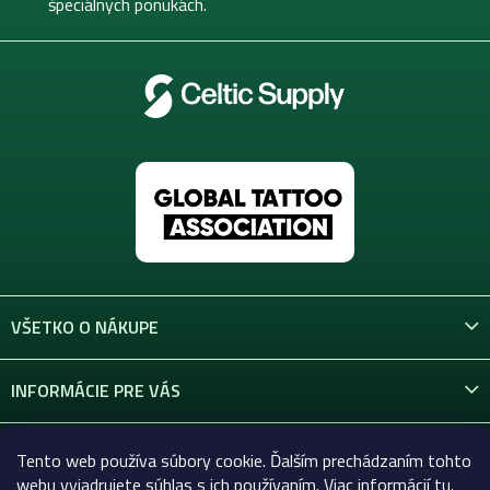
e
špeciálnych ponukách.
VŠETKO O NÁKUPE
INFORMÁCIE PRE VÁS
KONTAKT
Tento web používa súbory cookie. Ďalším prechádzaním tohto
webu vyjadrujete súhlas s ich používaním. Viac informácií
tu
.