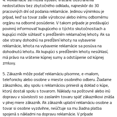
nedostatkov bez zbytočného odkladu, najneskôr do 30
pracovných dní od podania reklamácie. Jedinou výnimkou je
prípad, keď sa tovar zašle výrobcovi alebo inému odbornému
orgánu na odborné posúdenie. V takom prípade je predávajúci
povinný informovať kupujúceho o týchto skutočnostiach a
kupujúci môže súhlasiť s predĺžením reklamačnej lehoty. Ak sa
obe strany dohodnú na predĺžení lehoty na vybavenie
reklamácie, lehota na vybavenie reklamácie sa posúva na
dohodnutú lehotu. Ak kupujúci s predĺžením lehoty nesúhlasí,
má právo na vrátenie kúpnej sumy a odstúpenie od kúpnej
zmluvy.
5. Zákazník môže podať reklamáciu písomne, e-mailom,
telefonicky alebo osobne v mieste osobného odberu. Žiadame
zákazníkov, aby spolu s reklamáciou priniesli aj doklad o kúpe,
ktorý dostali spolu s tovarom. Náklady na poštovné alebo inú
dopravu v súvislosti so zaslaním tovaru späť zákazníkovi znáša
v plnej miere zákazník. Ak zákazník uplatní reklamáciu osobne a
tovar si osobne vyzdvihne, neúčtuje sa mu žiadna platba
spojená s nákladmi na dopravu reklamácie. V prípade