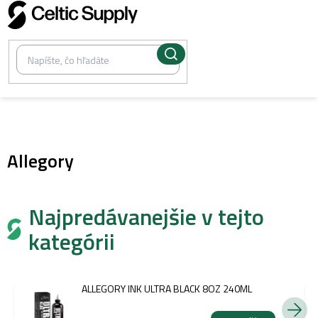
Prejsť
na
obsah
/
Umelecké farby
Allegory
Najpredávanejšie v tejto
kategórii
ALLEGORY INK ULTRA BLACK 8OZ 240ML