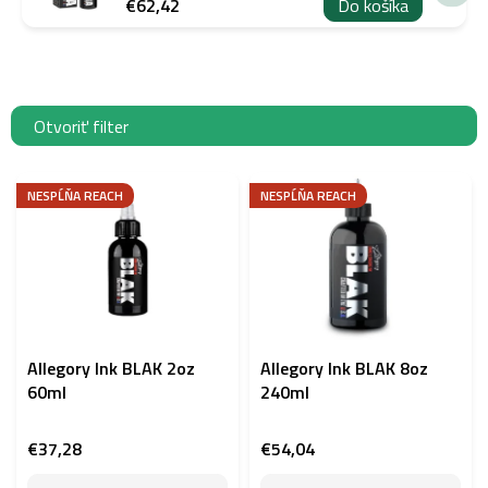
€62,42
Do košíka
Otvoriť filter
V
ý
NESPĹŇA REACH
NESPĹŇA REACH
p
i
s
p
r
o
d
Allegory Ink BLAK 2oz
Allegory Ink BLAK 8oz
u
60ml
240ml
k
t
€37,28
€54,04
o