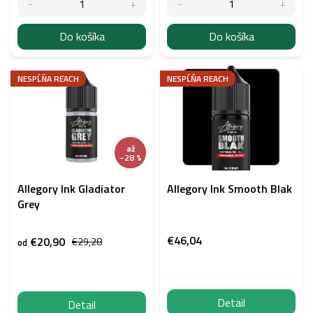
v
Do košíka
Do košíka
NESPĹŇA REACH
NESPĹŇA REACH
až
–28 %
Allegory Ink Gladiator
Allegory Ink Smooth Blak
Grey
€46,04
€20,90
€29,28
od
Detail
Detail