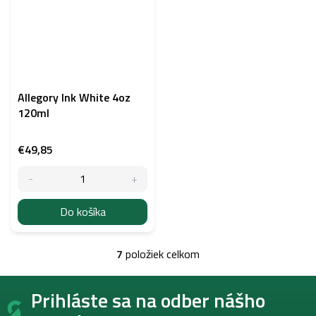
Allegory Ink White 4oz
120ml
€49,85
Do košíka
7
položiek celkom
O
v
Z
l
Prihláste sa na odber nášho
á
á
p
d