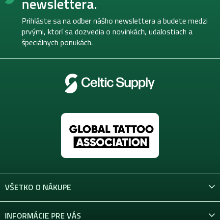
newslettera.
a
ä
c
t
Prihláste sa na odber nášho newslettera a budete medzi
i
i
prvými, ktorí sa dozvedia o novinkách, udalostiach a
e
e
špeciálnych ponukách.
p
r
v
k
y
v
ý
p
i
s
u
VŠETKO O NÁKUPE
INFORMÁCIE PRE VÁS