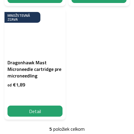
MNOŽSTEVNÁ
ZĽAVA
Dragonhawk Mast
Microneedle cartridge pre
microneedling
€1,89
od
Detail
5
položiek celkom
O