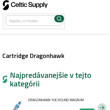
Prejsť
na
obsah
/
Tetovacie cartridge
Cartridge Dragonhawk
Najpredávanejšie v tejto
kategórii
DRAGONHAWK YUE ROUND MAGNUM