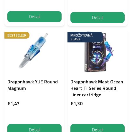
v
Detail
Detail
BESTSELLER
MNOŽSTEVNÁ
ZĽAVA
Dragonhawk YUE Round
Dragonhawk Mast Ocean
Magnum
Heart Ti Series Round
Liner cartridge
€1,47
€1,30
Detail
Detail