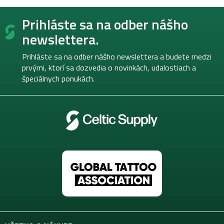
v
Z
l
Prihláste sa na odber nášho
á
á
p
d
newslettera.
a
ä
c
t
Prihláste sa na odber nášho newslettera a budete medzi
i
i
prvými, ktorí sa dozvedia o novinkách, udalostiach a
e
e
špeciálnych ponukách.
p
r
v
k
y
v
ý
p
i
s
u