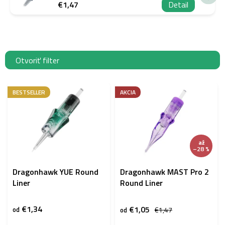
€1,47
Detail
Otvoriť filter
V
ý
BESTSELLER
AKCIA
p
i
s
p
až
r
–28 %
o
d
Dragonhawk YUE Round
Dragonhawk MAST Pro 2
u
Liner
Round Liner
k
t
€1,34
€1,05
od
€1,47
od
o