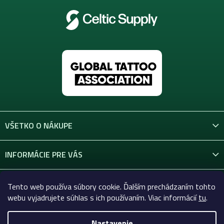
k
y
v
ý
p
i
s
u
VŠETKO O NÁKUPE
INFORMÁCIE PRE VÁS
KONTAKT
Tento web používa súbory cookie. Ďalším prechádzaním tohto
webu vyjadrujete súhlas s ich používaním. Viac informácií
tu
.
Nastavenie