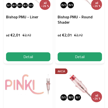
p
až
až
r
–26 %
–26 %
o
d
Bishop PMU - Liner
Bishop PMU - Round
u
Shader
k
t
€2,01
€2,01
€2,72
€2,72
od
od
o
v
Detail
Detail
AKCIA
až
–26 %