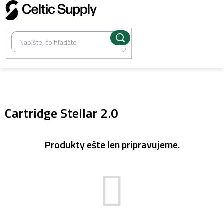
Prejsť
na
obsah
/
Tetovacie cartridge
Cartridge Stellar 2.0
Produkty ešte len pripravujeme.