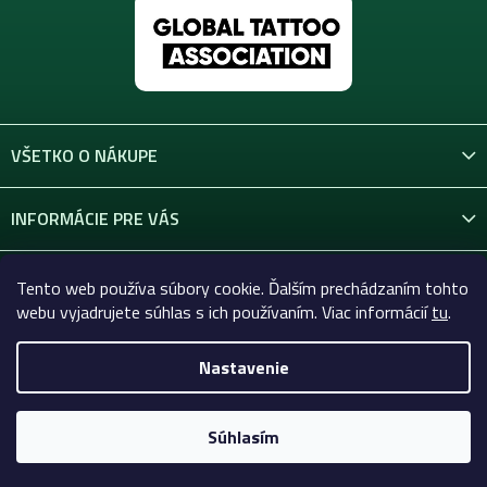
VŠETKO O NÁKUPE
INFORMÁCIE PRE VÁS
KONTAKT
Tento web používa súbory cookie. Ďalším prechádzaním tohto
webu vyjadrujete súhlas s ich používaním. Viac informácií
tu
.
Nastavenie
Copyright 2026
Celtic-Supply.sk | Všetko pre tetovanie a
permanentný makeup
. Všetky práva vyhradené.
Súhlasím
Vytvoril Shoptet Premium