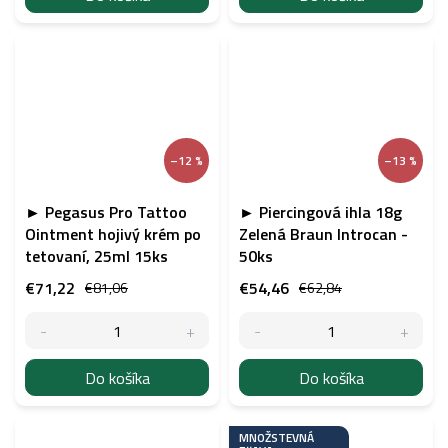
–12 %
–13 %
► Pegasus Pro Tattoo
► Piercingová ihla 18g
Ointment hojivý krém po
Zelená Braun Introcan -
tetovaní, 25ml 15ks
50ks
€71,22
€54,46
€81,06
€62,84
Do košíka
Do košíka
MNOŽSTEVNÁ