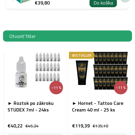
€39,80
Do košíka
Otvoriť filter
V
ý
BESTSELLER
p
i
s
p
–11 %
–11 %
r
o
d
► Roztok po zákroku
► Hornet - Tattoo Care
u
STUDEX 7ml - 24ks
Cream 40 ml - 25 ks
k
t
€40,22
€119,39
€45,24
€135,10
o