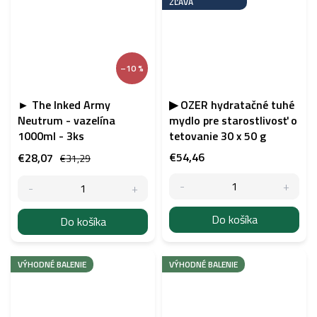
ZĽAVA
–10 %
► The Inked Army
▶ OZER hydratačné tuhé
Neutrum - vazelína
mydlo pre starostlivosť o
1000ml - 3ks
tetovanie 30 x 50 g
€54,46
€28,07
€31,29
Do košíka
Do košíka
VÝHODNÉ BALENIE
VÝHODNÉ BALENIE