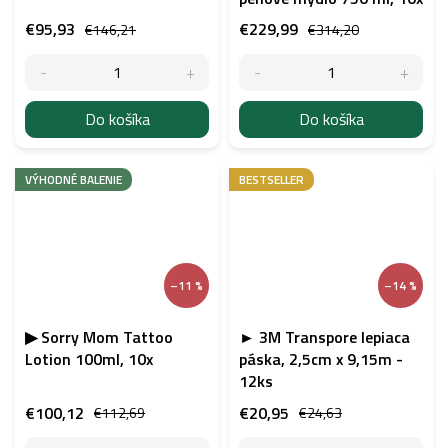
€95,93
€229,99
€146,21
€314,20
Do košíka
Do košíka
VÝHODNÉ BALENIE
BESTSELLER
–11 %
–14 %
▶ Sorry Mom Tattoo
► 3M Transpore lepiaca
Lotion 100ml, 10x
páska, 2,5cm x 9,15m -
12ks
€100,12
€20,95
€112,69
€24,63