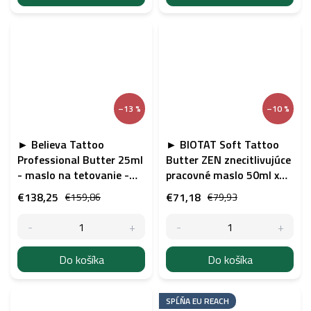
–13 %
–10 %
► Believa Tattoo
► BIOTAT Soft Tattoo
Professional Butter 25ml
Butter ZEN znecitlivujúce
- maslo na tetovanie -
pracovné maslo 50ml x
24ks
12
€138,25
€71,18
€159,86
€79,93
Do košíka
Do košíka
SPĹŇA EU REACH