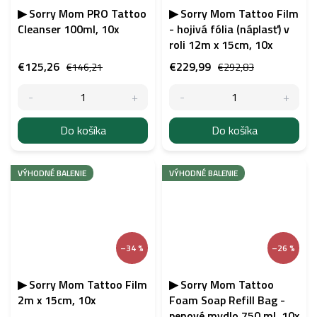
▶ Sorry Mom PRO Tattoo
▶ Sorry Mom Tattoo Film
Cleanser 100ml, 10x
- hojivá fólia (náplasť) v
roli 12m x 15cm, 10x
€125,26
€229,99
€146,21
€292,83
Do košíka
Do košíka
VÝHODNÉ BALENIE
VÝHODNÉ BALENIE
–34 %
–26 %
▶ Sorry Mom Tattoo Film
▶ Sorry Mom Tattoo
2m x 15cm, 10x
Foam Soap Refill Bag -
penové mydlo 750 ml, 10x