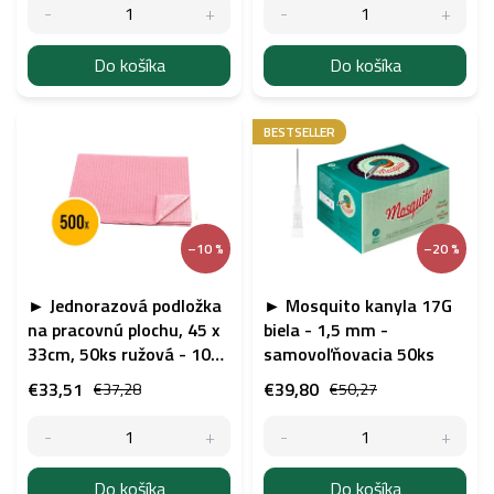
v
Do košíka
Do košíka
BESTSELLER
–10 %
–20 %
► Jednorazová podložka
► Mosquito kanyla 17G
na pracovnú plochu, 45 x
biela - 1,5 mm -
33cm, 50ks ružová - 10
samovoľňovacia 50ks
balení
€33,51
€39,80
€37,28
€50,27
Do košíka
Do košíka