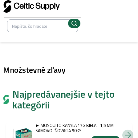
Prejsť
na
obsah
/
Spotrebný materiál
Množstevné zľavy
Najpredávanejšie v tejto
kategórii
► MOSQUITO KANYLA 17G BIELA - 1,5 MM -
SAMOVOĽŇOVACIA 50KS