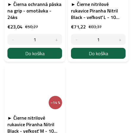
► Čierna ochranná páska
► Čierne nitrilové
na grip - omotávka -
rukavice Piranha Nitril
24ks
Black - veľkosť L - 10
balení
€23,04
€71,22
€50,27
€83,37
Do košíka
Do košíka
–14 %
► Čierne nitrilové
rukavice Piranha Nitril
Black - veľkosť M - 10