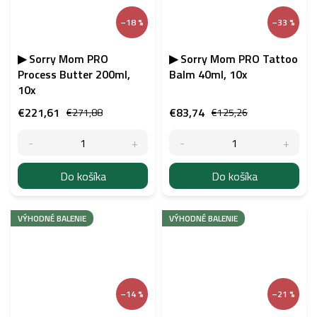
–18 %
–33 %
▶ Sorry Mom PRO
▶ Sorry Mom PRO Tattoo
Process Butter 200ml,
Balm 40ml, 10x
10x
€221,61
€83,74
€271,88
€125,26
Do košíka
Do košíka
VÝHODNÉ BALENIE
VÝHODNÉ BALENIE
–14 %
–21 %