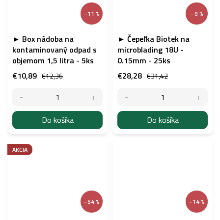
–11 %
–9 %
► Box nádoba na
► Čepeľka Biotek na
kontaminovaný odpad s
microblading 18U -
objemom 1,5 litra - 5ks
0.15mm - 25ks
€10,89
€28,28
€12,36
€31,42
Do košíka
Do košíka
AKCIA
–54 %
–14 %