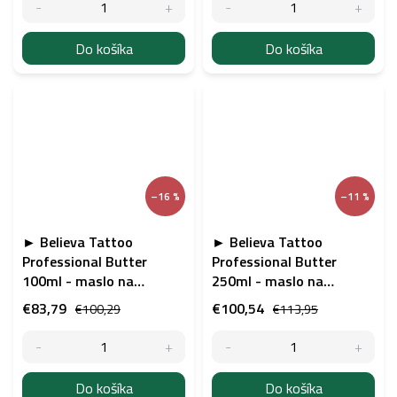
Do košíka
Do košíka
–16 %
–11 %
► Believa Tattoo
► Believa Tattoo
Professional Butter
Professional Butter
100ml - maslo na
250ml - maslo na
tetovanie - 6ks
tetovanie - 4ks
€83,79
€100,54
€100,29
€113,95
Do košíka
Do košíka