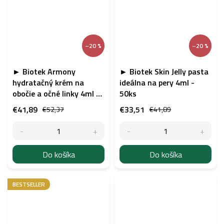
–20 %
–20 %
► Biotek Armony
► Biotek Skin Jelly pasta
hydratačný krém na
ideálna na pery 4ml -
obočie a očné linky 4ml -
50ks
50ks
€41,89
€33,51
€52,37
€41,89
Do košíka
Do košíka
BESTSELLER