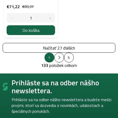
balení
€71,22
€83,37
Do košíka
Načítať 27 ďalších
S
O
1
5
t
v
r
133
položiek celkom
l
á
á
n
Z
k
d
Prihláste sa na odber nášho
á
o
a
v
p
c
newslettera.
a
i
ä
n
e
t
i
Prihláste sa na odber nášho newslettera a budete medzi
p
e
i
prvými, ktorí sa dozvedia o novinkách, udalostiach a
r
e
špeciálnych ponukách.
v
k