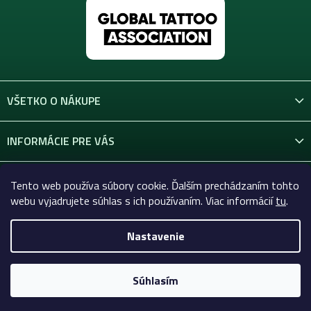
u
VŠETKO O NÁKUPE
INFORMÁCIE PRE VÁS
KONTAKT
Tento web používa súbory cookie. Ďalším prechádzaním tohto
webu vyjadrujete súhlas s ich používaním. Viac informácií
tu
.
Nastavenie
Copyright 2026
Celtic-Supply.sk | Všetko pre tetovanie a
permanentný makeup
. Všetky práva vyhradené.
Súhlasím
Vytvoril Shoptet Premium