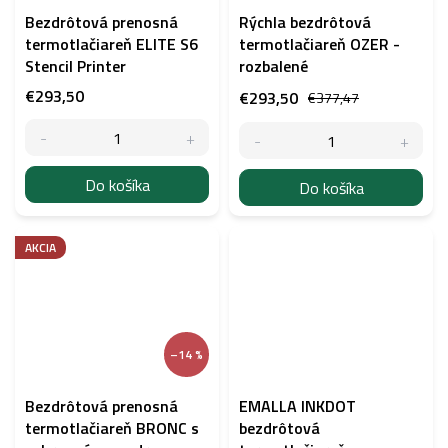
Bezdrôtová prenosná
Rýchla bezdrôtová
termotlačiareň ELITE S6
termotlačiareň OZER -
Stencil Printer
rozbalené
€293,50
€293,50
€377,47
Do košíka
Do košíka
AKCIA
–14 %
Bezdrôtová prenosná
EMALLA INKDOT
termotlačiareň BRONC s
bezdrôtová