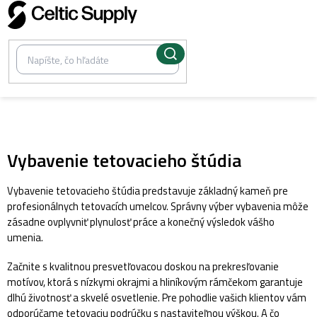
Prejsť
na
obsah
/
Tetovanie
Vybavenie tetovacieho štúdia
Vybavenie tetovacieho štúdia predstavuje základný kameň pre
profesionálnych tetovacích umelcov. Správny výber vybavenia môže
zásadne ovplyvniť plynulosť práce a konečný výsledok vášho
umenia.
Začnite s kvalitnou presvetľovacou doskou na prekresľovanie
motívov, ktorá s nízkymi okrajmi a hliníkovým rámčekom garantuje
dlhú životnosť a skvelé osvetlenie. Pre pohodlie vašich klientov vám
odporúčame tetovaciu podrúčku s nastaviteľnou výškou. A čo