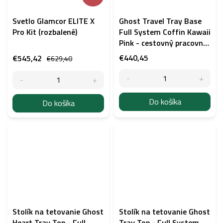
Svetlo Glamcor ELITE X
Ghost Travel Tray Base
Pro Kit (rozbalené)
Full System Coffin Kawaii
Pink - cestovný pracovný
stolík
€440,45
€545,42
€629,40
Do košíka
Do košíka
Stolík na tetovanie Ghost
Stolík na tetovanie Ghost
Heart Tray Top - Full
Tray Top - Full System