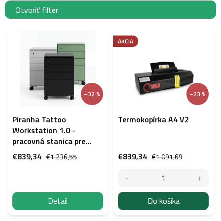
Otvoriť filter
V
ý
AKCIA
p
i
s
p
–32 %
–23 %
r
o
d
Piranha Tattoo
Termokopírka A4 V2
u
Workstation 1.0 -
k
pracovná stanica pre
t
tetovacie štúdio
€839,34
€839,34
€1 236,55
€1 091,69
o
v
Detail
Do košíka