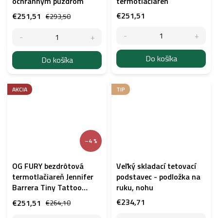
ochranným puzdrom
termotlačiareň
€251,51
€251,51
€293,50
Do košíka
Do košíka
AKCIA
TIP
–4 %
OG FURY bezdrôtová
Veľký skladací tetovací
termotlačiareň Jennifer
podstavec - podložka na
Barrera Tiny Tattoo
ruku, nohu
ružová
€234,71
€251,51
€264,10