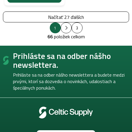
Načítať 27 ďalších
S
O
1
3
t
v
r
66
položiek celkom
l
á
á
n
Z
k
d
Prihláste sa na odber nášho
á
o
a
v
p
c
newslettera.
a
i
ä
n
e
t
i
Prihláste sa na odber nášho newslettera a budete medzi
p
e
i
prvými, ktorí sa dozvedia o novinkách, udalostiach a
r
e
špeciálnych ponukách.
v
k
y
v
ý
p
i
s