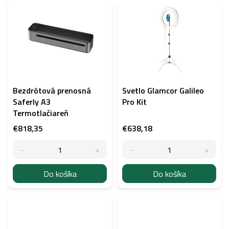
Bezdrôtová prenosná
Svetlo Glamcor Galileo
Saferly A3
Pro Kit
Termotlačiareň
€818,35
€638,18
Do košíka
Do košíka