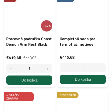
–24 %
Pracovná područka Ghost
Kompletná sada pre
Demon Arm Rest Black
termotlač motívov
€415,68
€419,46
€558,02
Do košíka
Do košíka
+ DARČEK
BESTSELLER
ZDARMA