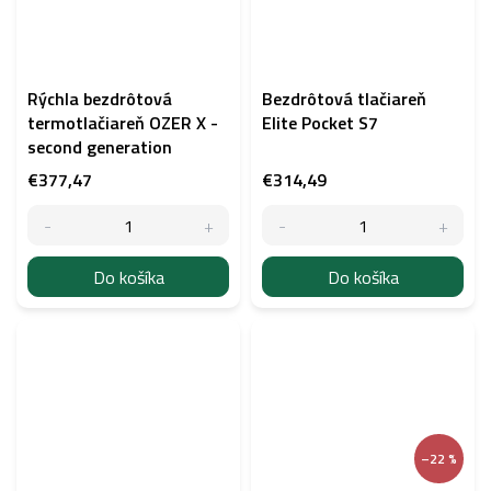
Rýchla bezdrôtová
Bezdrôtová tlačiareň
termotlačiareň OZER X -
Elite Pocket S7
second generation
€377,47
€314,49
Do košíka
Do košíka
–22 %