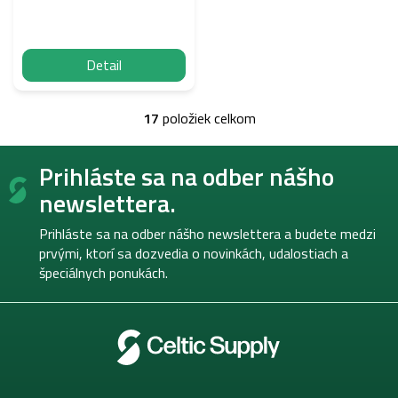
Detail
17
položiek celkom
O
v
Z
l
Prihláste sa na odber nášho
á
á
p
d
newslettera.
a
ä
c
t
Prihláste sa na odber nášho newslettera a budete medzi
i
i
prvými, ktorí sa dozvedia o novinkách, udalostiach a
e
e
špeciálnych ponukách.
p
r
v
k
y
v
ý
p