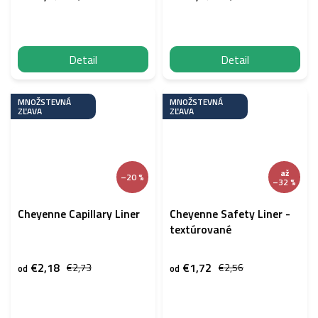
Detail
Detail
MNOŽSTEVNÁ
MNOŽSTEVNÁ
ZĽAVA
ZĽAVA
až
–20 %
–32 %
Cheyenne Capillary Liner
Cheyenne Safety Liner -
textúrované
€2,18
€1,72
€2,73
€2,56
od
od