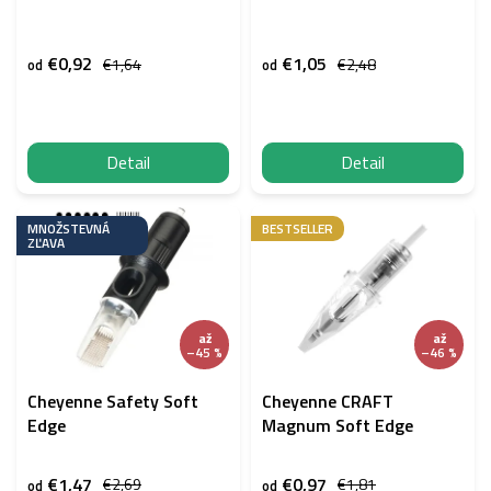
u
k
t
€0,92
€1,05
€1,64
€2,48
od
od
o
v
Detail
Detail
MNOŽSTEVNÁ
BESTSELLER
ZĽAVA
až
až
–45 %
–46 %
Cheyenne Safety Soft
Cheyenne CRAFT
Edge
Magnum Soft Edge
€1,47
€0,97
€2,69
€1,81
od
od