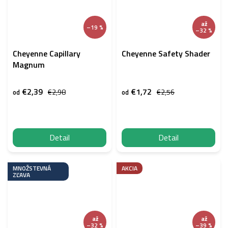
až
–19 %
–32 %
Cheyenne Capillary
Cheyenne Safety Shader
Magnum
€2,39
€1,72
€2,98
€2,56
od
od
Detail
Detail
MNOŽSTEVNÁ
AKCIA
ZĽAVA
až
až
–32 %
–39 %