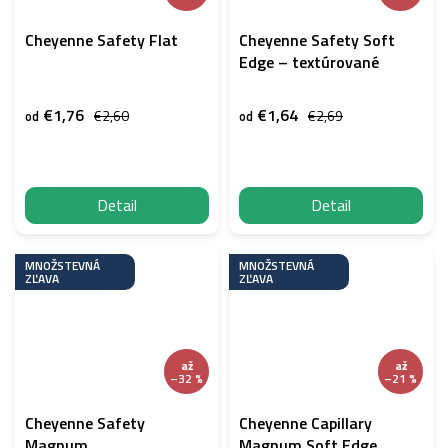
Cheyenne Safety Flat
Cheyenne Safety Soft
Edge – textúrované
€1,76
€1,64
€2,60
€2,69
od
od
Detail
Detail
MNOŽSTEVNÁ
MNOŽSTEVNÁ
ZĽAVA
ZĽAVA
až
až
–32 %
–21 %
Cheyenne Safety
Cheyenne Capillary
Magnum
Magnum Soft Edge