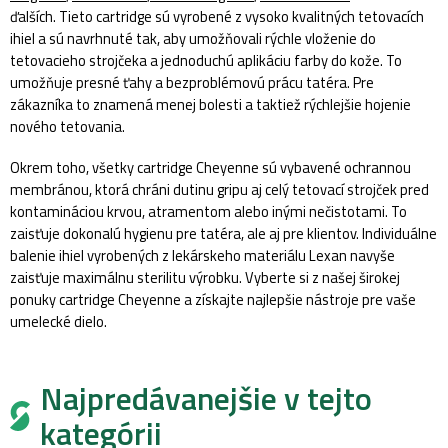
ďalších. Tieto cartridge sú vyrobené z vysoko kvalitných tetovacích
ihiel a sú navrhnuté tak, aby umožňovali rýchle vloženie do
tetovacieho strojčeka a jednoduchú aplikáciu farby do kože. To
umožňuje presné ťahy a bezproblémovú prácu tatéra. Pre
zákazníka to znamená menej bolesti a taktiež rýchlejšie hojenie
nového tetovania.
Okrem toho, všetky cartridge Cheyenne sú vybavené ochrannou
membránou, ktorá chráni dutinu gripu aj celý tetovací strojček pred
kontamináciou krvou, atramentom alebo inými nečistotami. To
zaisťuje dokonalú hygienu pre tatéra, ale aj pre klientov. Individuálne
balenie ihiel vyrobených z lekárskeho materiálu Lexan navyše
zaisťuje maximálnu sterilitu výrobku. Vyberte si z našej širokej
ponuky cartridge Cheyenne a získajte najlepšie nástroje pre vaše
umelecké dielo.
Najpredávanejšie v tejto
kategórii