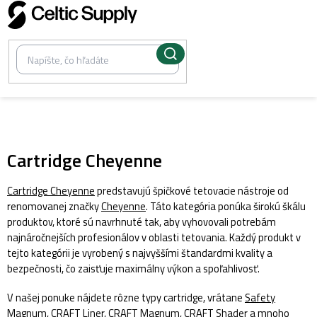
Prejsť
na
obsah
/
Tetovacie cartridge
Cartridge Cheyenne
Cartridge Cheyenne
predstavujú špičkové tetovacie nástroje od
renomovanej značky
Cheyenne
. Táto kategória ponúka širokú škálu
produktov, ktoré sú navrhnuté tak, aby vyhovovali potrebám
najnáročnejších profesionálov v oblasti tetovania. Každý produkt v
tejto kategórii je vyrobený s najvyššími štandardmi kvality a
bezpečnosti, čo zaisťuje maximálny výkon a spoľahlivosť.
V našej ponuke nájdete rôzne typy cartridge, vrátane
Safety
Magnum
,
CRAFT Liner
,
CRAFT Magnum
,
CRAFT Shader
a mnoho