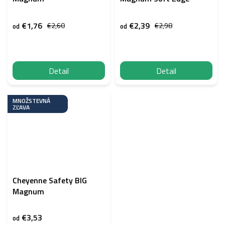
€1,76
€2,39
€2,60
€2,98
od
od
Detail
Detail
MNOŽSTEVNÁ
ZĽAVA
Cheyenne Safety BIG
Magnum
€3,53
od