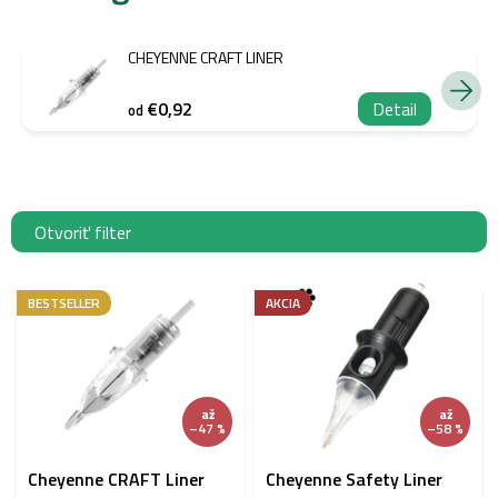
CHEYENNE CRAFT LINER
€0,92
Detail
od
Otvoriť filter
V
ý
BESTSELLER
AKCIA
p
i
s
p
až
až
r
–47 %
–58 %
o
d
Cheyenne CRAFT Liner
Cheyenne Safety Liner