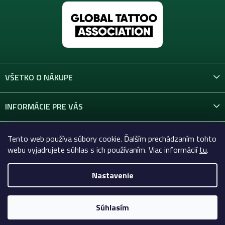
i
s
u
VŠETKO O NÁKUPE
INFORMÁCIE PRE VÁS
KONTAKT
Tento web používa súbory cookie. Ďalším prechádzaním tohto
webu vyjadrujete súhlas s ich používaním. Viac informácií
tu
.
Nastavenie
Copyright 2026
Celtic-Supply.sk | Všetko pre tetovanie a
permanentný makeup
. Všetky práva vyhradené.
Súhlasím