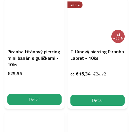
AKCIA
až
–33 %
Piranha titánový piercing
Titánový piercing Piranha
mini banán s guličkami -
Labret - 10ks
10ks
€25,55
€16,34
€24,72
od
Detail
Detail