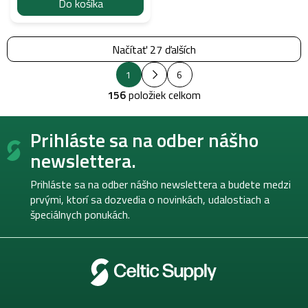
Do košíka
Načítať 27 ďalších
S
O
1
6
t
v
r
156
položiek celkom
l
á
á
n
Z
k
d
Prihláste sa na odber nášho
á
o
a
v
p
c
newslettera.
a
i
ä
n
e
t
i
Prihláste sa na odber nášho newslettera a budete medzi
p
e
i
prvými, ktorí sa dozvedia o novinkách, udalostiach a
r
e
špeciálnych ponukách.
v
k
y
v
ý
p
i