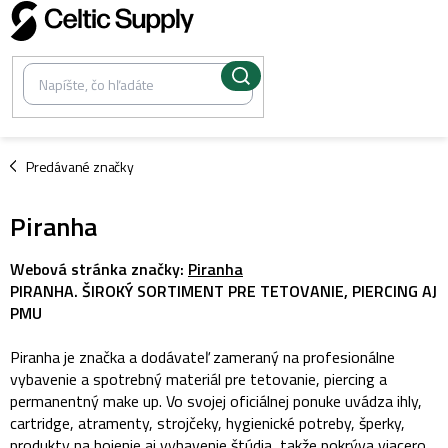
Prejsť
na
obsah
/
Predávané značky
Piranha
Webová stránka značky:
Piranha
PIRANHA. ŠIROKÝ SORTIMENT PRE TETOVANIE, PIERCING AJ
PMU
Piranha je značka a dodávateľ zameraný na profesionálne
vybavenie a spotrebný materiál pre tetovanie, piercing a
permanentný make up. Vo svojej oficiálnej ponuke uvádza ihly,
cartridge, atramenty, strojčeky, hygienické potreby, šperky,
produkty na hojenie aj vybavenie štúdia, takže pokrýva viacero