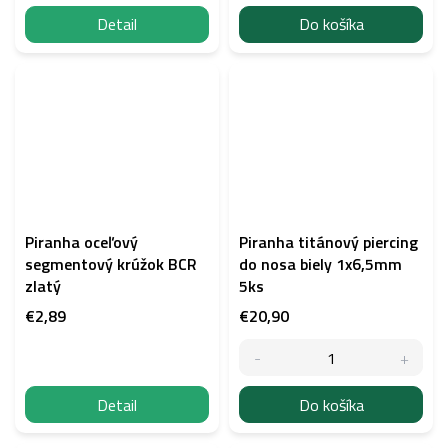
Detail
Do košíka
Piranha oceľový
Piranha titánový piercing
segmentový krúžok BCR
do nosa biely 1x6,5mm
zlatý
5ks
€2,89
€20,90
Detail
Do košíka