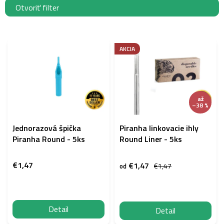
Otvoriť filter
V
ý
AKCIA
p
i
s
p
až
r
–38 %
o
d
Jednorazová špička
Piranha linkovacie ihly
u
Piranha Round - 5ks
Round Liner - 5ks
k
t
€1,47
€1,47
€1,47
od
o
v
Detail
Detail