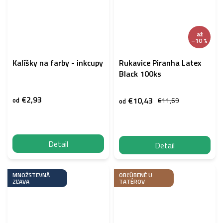
až
–10 %
Kalíšky na farby - inkcupy
Rukavice Piranha Latex
Black 100ks
€2,93
€10,43
od
€11,69
od
Detail
Detail
MNOŽSTEVNÁ
OBĽÚBENÉ U
ZĽAVA
TATÉROV