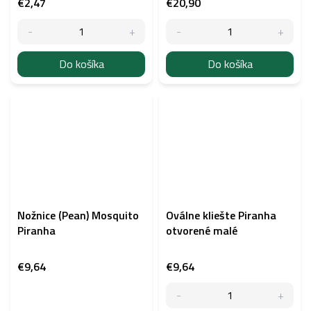
€2,47
€20,90
Do košíka
Do košíka
Nožnice (Pean) Mosquito
Oválne kliešte Piranha
Piranha
otvorené malé
€9,64
€9,64