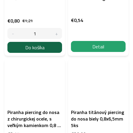
€0,54
€0,80
€1,21
Detail
Do košíka
Piranha piercing do nosa
Piranha titánový piercing
z chirurgickej ocele, s
do nosa biely 0,8x6,5mm
veľkým kamienkom 0,8 ×
5ks
7 mm