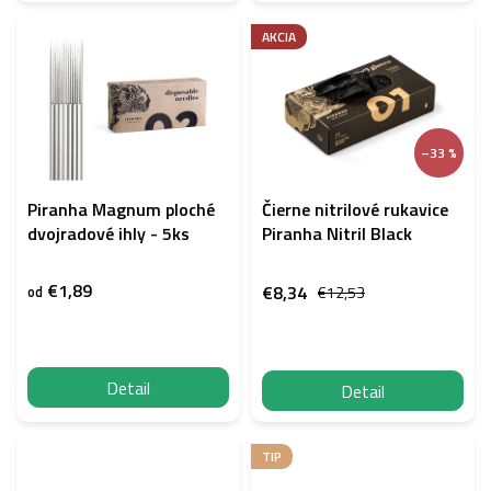
AKCIA
–33 %
Piranha Magnum ploché
Čierne nitrilové rukavice
dvojradové ihly - 5ks
Piranha Nitril Black
€1,89
€8,34
od
€12,53
Detail
Detail
TIP