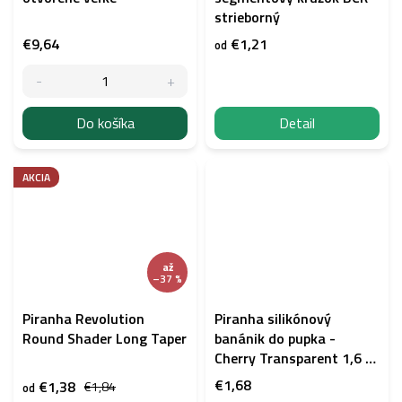
strieborný
€9,64
€1,21
od
Do košíka
Detail
AKCIA
až
–37 %
Piranha Revolution
Piranha silikónový
Round Shader Long Taper
banánik do pupka -
Cherry Transparent 1,6 ×
10 mm
€1,68
€1,38
€1,84
od