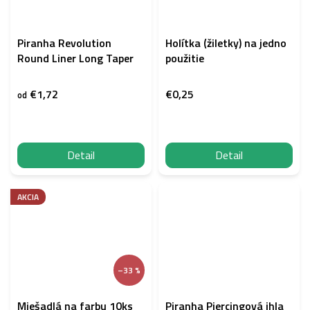
Piranha Revolution
Holítka (žiletky) na jedno
Round Liner Long Taper
použitie
€1,72
€0,25
od
Detail
Detail
AKCIA
–33 %
Miešadlá na farbu 10ks
Piranha Piercingová ihla