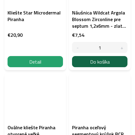
Kliešte Star Microdermal
Náušnica Wildcat Argola
Piranha
Blossom Zirconline pre
septum 1,2x6mm - zlatá
farba
€20,90
€7,54
Detail
Do košíka
Oválne kliešte Piranha
Piranha oceľový
otvorené veľké
segmentový krúžok BCR