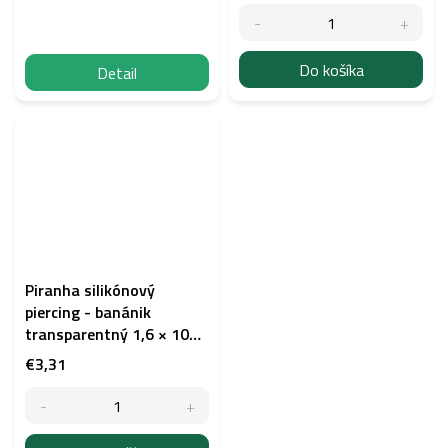
Do košíka
Detail
Piranha silikónový
piercing - banánik
transparentný 1,6 × 10
mm
€3,31