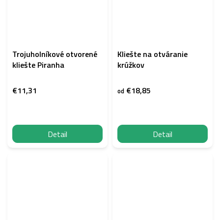
Trojuholníkové otvorené
Kliešte na otváranie
kliešte Piranha
krúžkov
€11,31
€18,85
od
Detail
Detail