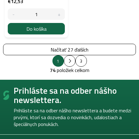
€12,53
Do košíka
Načítať 27 ďalších
S
O
1
3
t
v
r
74
položiek celkom
l
á
á
n
Z
k
d
Prihláste sa na odber nášho
á
o
a
v
p
c
newslettera.
a
i
ä
n
e
t
i
Prihláste sa na odber nášho newslettera a budete medzi
p
e
i
prvými, ktorí sa dozvedia o novinkách, udalostiach a
r
e
špeciálnych ponukách.
v
k
y