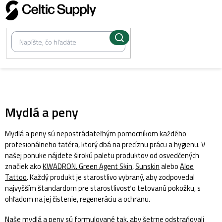
Prejsť
na
obsah
/
Spotrebný materiál
Mydlá a peny
Mydlá a peny
sú nepostrádateľným pomocníkom každého
profesionálneho tatéra, ktorý dbá na precíznu prácu a hygienu. V
našej ponuke nájdete širokú paletu produktov od osvedčených
značiek ako
KWADRON
,
Green Agent Skin
,
Sunskin
alebo
Aloe
Tattoo
. Každý produkt je starostlivo vybraný, aby zodpovedal
najvyšším štandardom pre starostlivosť o tetovanú pokožku, s
ohľadom na jej čistenie, regeneráciu a ochranu.
Naše mydlá a peny sú formulované tak, aby šetrne odstraňovali