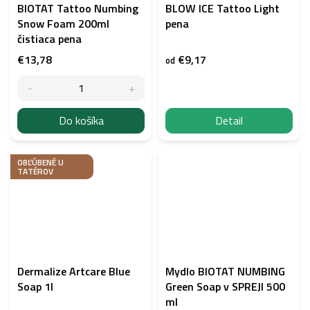
BIOTAT Tattoo Numbing
BLOW ICE Tattoo Light
Snow Foam 200ml
pena
čistiaca pena
€13,78
€9,17
od
Do košíka
Detail
OBĽÚBENÉ U
TATÉROV
Dermalize Artcare Blue
Mydlo BIOTAT NUMBING
Soap 1l
Green Soap v SPREJI 500
ml