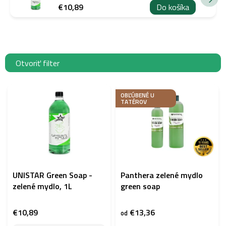
€10,89
Do košíka
Otvoriť filter
V
ý
OBĽÚBENÉ U
TATÉROV
p
i
s
p
r
o
d
UNISTAR Green Soap -
Panthera zelené mydlo
u
zelené mydlo, 1L
green soap
k
t
€10,89
€13,36
od
o