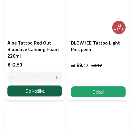
až
–14 %
Aloe Tattoo Red Out
BLOW ICE Tattoo Light
Bioactive Calming Foam
Pink pena
220ml
€12,53
€9,17
€9,17
od
Do košíka
Detail