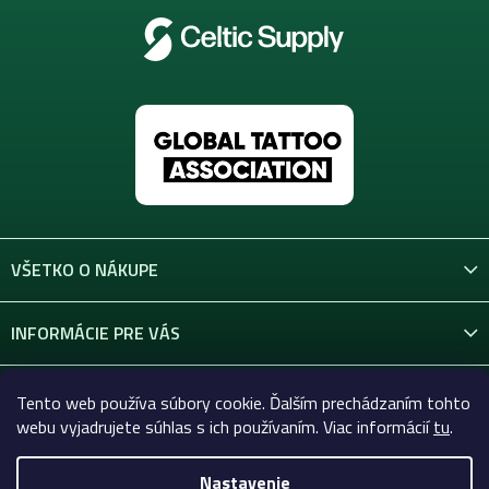
v
ý
p
i
s
u
VŠETKO O NÁKUPE
INFORMÁCIE PRE VÁS
KONTAKT
Tento web používa súbory cookie. Ďalším prechádzaním tohto
webu vyjadrujete súhlas s ich používaním. Viac informácií
tu
.
Nastavenie