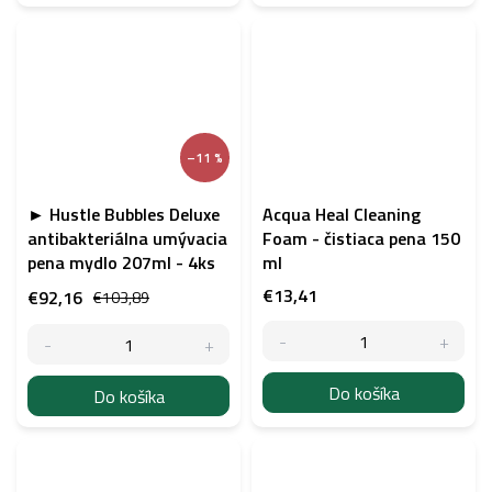
–11 %
► Hustle Bubbles Deluxe
Acqua Heal Cleaning
antibakteriálna umývacia
Foam - čistiaca pena 150
pena mydlo 207ml - 4ks
ml
€13,41
€92,16
€103,89
Do košíka
Do košíka