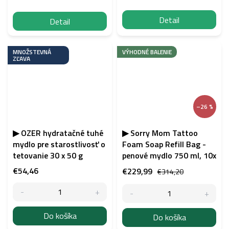
Detail
Detail
MNOŽSTEVNÁ
VÝHODNÉ BALENIE
ZĽAVA
–26 %
▶ OZER hydratačné tuhé
▶ Sorry Mom Tattoo
mydlo pre starostlivosť o
Foam Soap Refill Bag -
tetovanie 30 x 50 g
penové mydlo 750 ml, 10x
€54,46
€229,99
€314,20
Do košíka
Do košíka