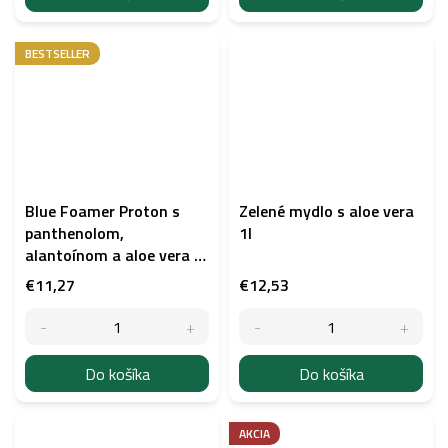
BESTSELLER
Blue Foamer Proton s
Zelené mydlo s aloe vera
panthenolom,
1l
alantoínom a aloe vera -
čistiaca pena - 220 ml.
€11,27
€12,53
Do košíka
Do košíka
AKCIA