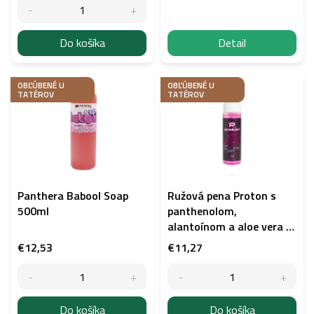
v
Do košíka
Detail
OBĽÚBENÉ U
OBĽÚBENÉ U
TATÉROV
TATÉROV
Panthera Babool Soap
Ružová pena Proton s
500ml
panthenolom,
alantoínom a aloe vera -
čistiaca pena - 220 ml.
€12,53
€11,27
Do košíka
Do košíka