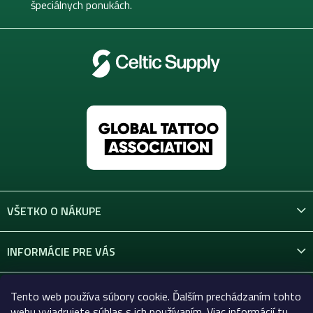
e
špeciálnych ponukách.
VŠETKO O NÁKUPE
INFORMÁCIE PRE VÁS
KONTAKT
Tento web používa súbory cookie. Ďalším prechádzaním tohto
webu vyjadrujete súhlas s ich používaním. Viac informácií
tu
.