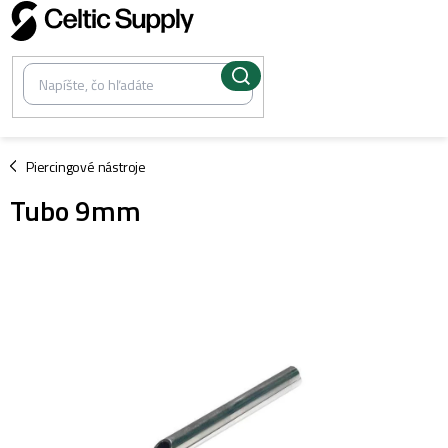
Prejsť
na
obsah
/
Piercingové nástroje
Tubo 9mm