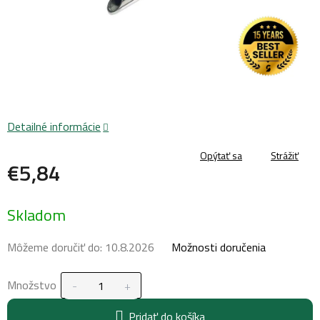
Detailné informácie
Opýtať sa
Strážiť
€5,84
Jednotková
Skladom
cena:
Môžeme doručiť do:
10.8.2026
Možnosti doručenia
Množstvo
Pridať do košíka