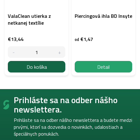
ValaClean utierka z
Piercingová ihla BD Insyte
netkanej textílie
€13,44
€1,47
od
Do košíka
Detail
Z
Prihláste sa na odber nášho
á
p
newslettera.
ä
t
Prihláste sa na odber nášho newslettera a budete medzi
i
prvými, ktorí sa dozvedia o novinkách, udalostiach a
e
špeciálnych ponukách.