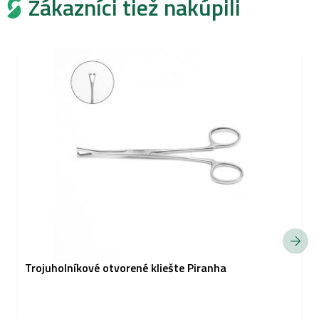
Zákazníci tiež nakúpili
Trojuholníkové otvorené kliešte Piranha