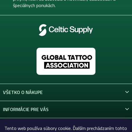
e
e
špeciálnych ponukách.
p
r
v
k
y
v
ý
p
i
s
u
VŠETKO O NÁKUPE
INFORMÁCIE PRE VÁS
KONTAKT
Tento web používa súbory cookie. Ďalším prechádzaním tohto