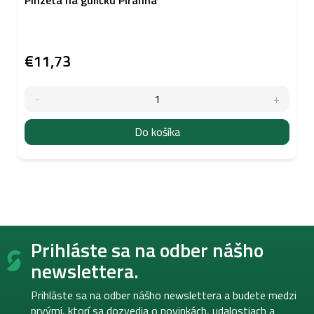
€11,73
Do košíka
Z
Prihláste sa na odber nášho
á
p
newslettera.
ä
t
Prihláste sa na odber nášho newslettera a budete medzi
i
prvými, ktorí sa dozvedia o novinkách, udalostiach a