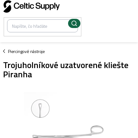
Prejsť
na
obsah
/
Piercingové nástroje
Trojuholníkové uzatvorené kliešte
Piranha