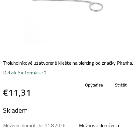
Trojuholníkové uzatvorené kliešte
na piercing od značky Piranha.
Detailné informácie
Opýtať sa
Strážiť
€11,31
Jednotková
Skladem
cena:
Môžeme doručiť do:
11.8.2026
Možnosti doručenia