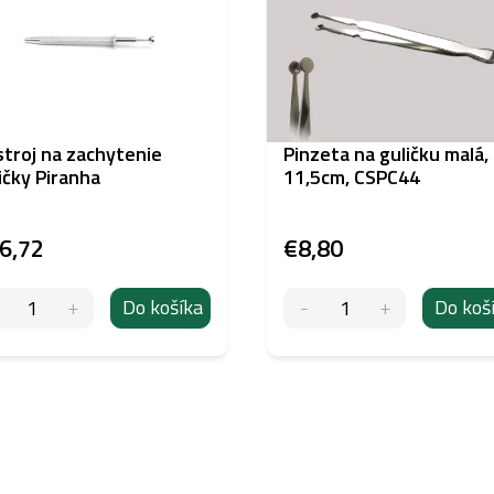
troj na zachytenie
Pinzeta na guličku malá,
ičky Piranha
11,5cm, CSPC44
6,72
€8,80
Do košíka
Do koš