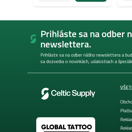
Z
á
Prihláste sa na odber 
p
newslettera.
ä
t
i
Prihláste sa na odber nášho newslettera a bud
e
sa dozvedia o novinkách, udalostiach a špeciá
VŠET
Obcho
Platb
Rekla
Rekla