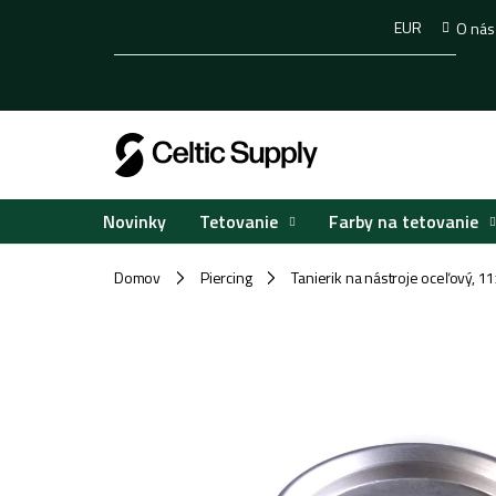
Prejsť
EUR
O nás
na
obsah
Tetovanie
Farby na tetovanie
Novinky
Domov
Piercing
Tanierik na nástroje oceľový, 
/
/