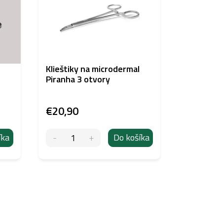
Klieštiky na microdermal
Trojuhol
Piranha 3 otvory
kliešte P
€20,90
€11,31
íka
Do košíka