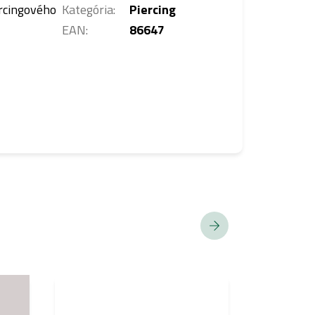
rcingového
Kategória
:
Piercing
EAN
:
86647