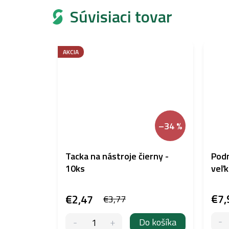
Súvisiaci tovar
AKCIA
–34 %
Tacka na nástroje čierny -
Podn
10ks
veľk
€7,
€2,47
€3,77
Do košíka