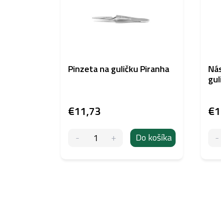
Pinzeta na guličku Piranha
Nás
gul
€11,73
€1
Do košíka