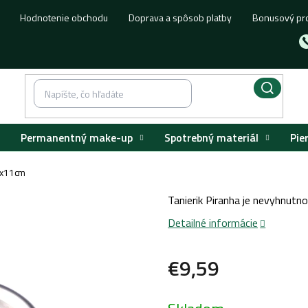
Hodnotenie obchodu
Doprava a spôsob platby
Bonusový pr
Permanentný make-up
Spotrebný materiál
Pie
11x11cm
Tanierik Piranha je nevyhnutn
Detailné informácie
€9,59
Jednotková