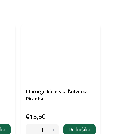
a
Chirurgická miska ľadvinka
Piranha
€15,50
íka
Do košíka