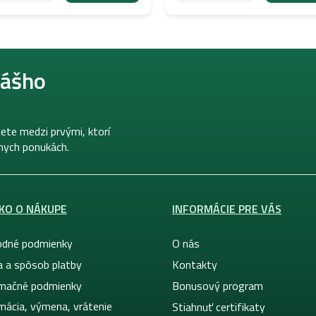
nášho
ete medzi prvými, ktorí
lnych ponukách.
KO O NÁKUPE
INFORMÁCIE PRE VÁS
dné podmienky
O nás
a a spôsob platby
Kontakty
mačné podmienky
Bonusový program
mácia, výmena, vrátenie
Stiahnuť certifikaty