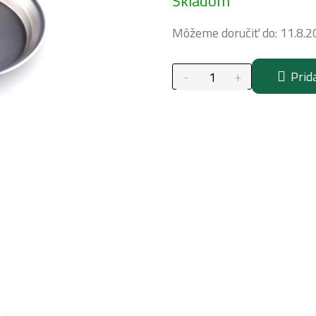
Skladom
cena:
Môžeme doručiť do:
11.8.2
Prid