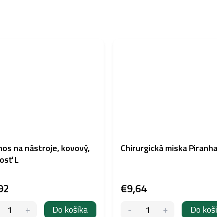
os na nástroje, kovový,
Chirurgická miska Piranh
osť L
92
€9,64
Do košíka
Do koš