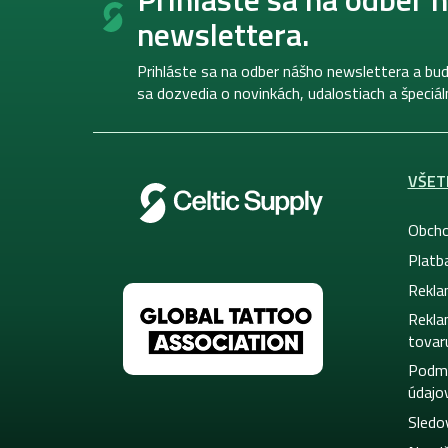
p
newslettera.
ä
t
i
Prihláste sa na odber nášho newslettera a bud
e
sa dozvedia o novinkách, udalostiach a špeciá
VŠET
Obcho
Platb
Rekla
Rekla
tovar
Podmi
údajo
Sledo