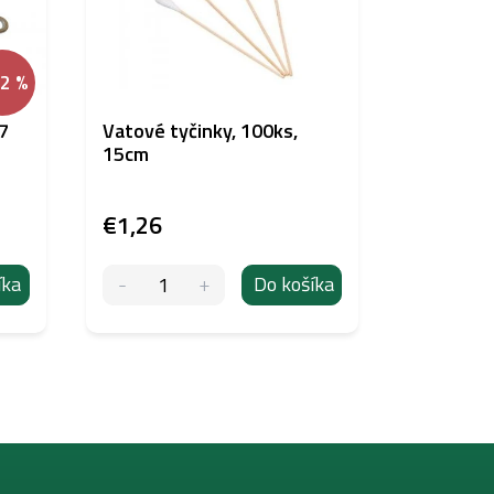
52 %
7
Vatové tyčinky, 100ks,
Biotek P
15cm
€1,26
€43,95
íka
Do košíka