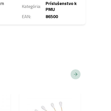
2cm
Príslušenstvo k
Kategória
:
PMU
EAN
:
86500
ANORGANICK
PIGMENT
SPĹŇA EU RE