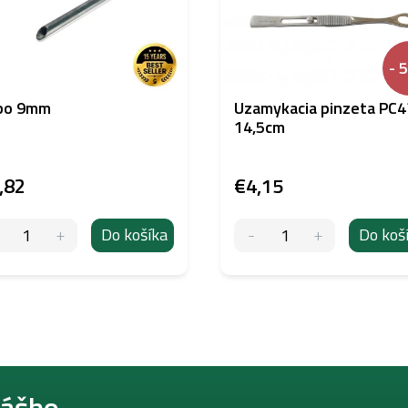
- 
bo 9mm
Uzamykacia pinzeta PC4
14,5cm
,82
€4,15
Do košíka
Do koš
nášho