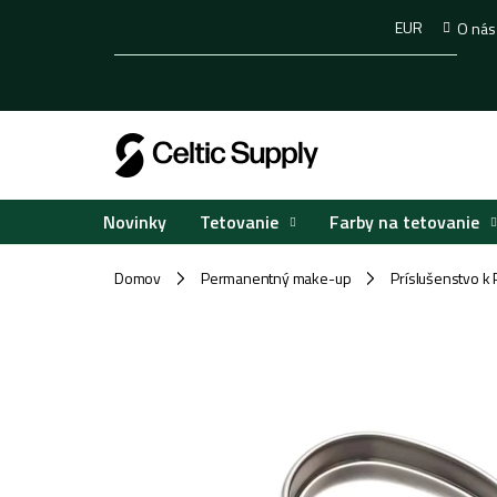
Prejsť
EUR
O nás
na
obsah
Tetovanie
Farby na tetovanie
Novinky
Domov
Permanentný make-up
Príslušenstvo k
/
/