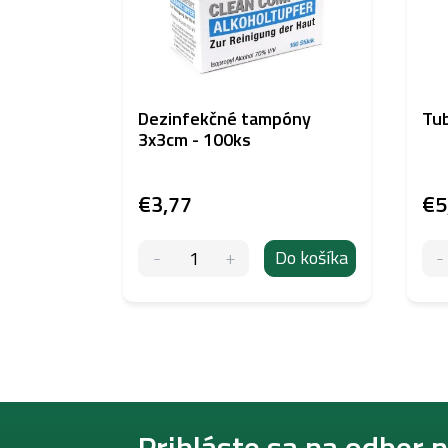
Dezinfekčné tampóny
Tu
3x3cm - 100ks
€3,77
€5
Do košíka
Z
á
Prihláste sa na odber 