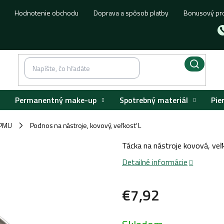
Hodnotenie obchodu
Doprava a spôsob platby
Bonusový pr
Permanentný make-up
Spotrebný materiál
Pie
 PMU
Podnos na nástroje, kovový, veľkosť L
/
Tácka na nástroje kovová, ve
Detailné informácie
€7,92
Jednotková