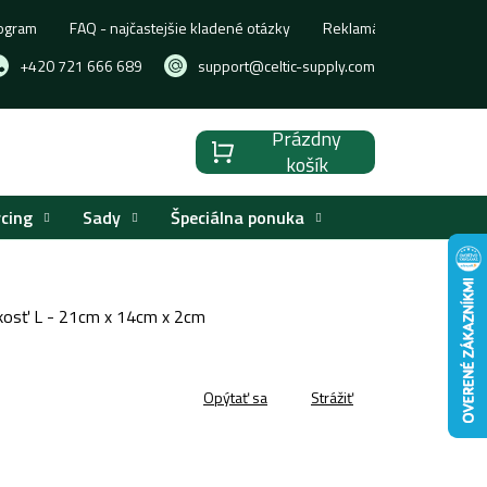
ogram
FAQ - najčastejšie kladené otázky
Reklamácia, výmena aleb
+420 721 666 689
support@celtic-supply.com
Prázdny
Nákupný
košík
košík
rcing
Sady
Špeciálna ponuka
ľkosť L - 21cm x 14cm x 2cm
Opýtať sa
Strážiť