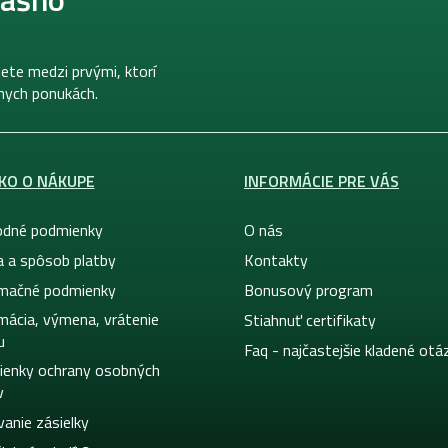
ete medzi prvými, ktorí
lnych ponukách.
KO O NÁKUPE
INFORMÁCIE PRE VÁS
dné podmienky
O nás
a a spôsob platby
Kontakty
mačné podmienky
Bonusový program
mácia, výmena, vrátenie
Stiahnuť certifikaty
u
Faq - najčastejšie kladené otá
enky ochrany osobných
v
vanie zásielky