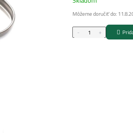
Skladom
cena:
Môžeme doručiť do:
11.8.2
Prid