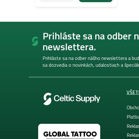
Z
á
Prihláste sa na odber 
p
newslettera.
ä
t
i
Prihláste sa na odber nášho newslettera a bud
e
sa dozvedia o novinkách, udalostiach a špeciá
VŠET
Obcho
Platb
Rekla
Rekla