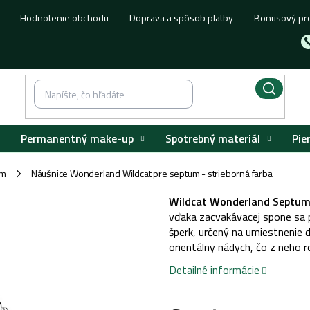
Hodnotenie obchodu
Doprava a spôsob platby
Bonusový pr
Permanentný make-up
Spotrebný materiál
Pie
um
Náušnice Wonderland Wildcat pre septum - strieborná farba
/
Wildcat Wonderland Septum 
vďaka zacvakávacej spone sa p
šperk, určený na umiestnenie d
orientálny nádych, čo z neho r
Detailné informácie