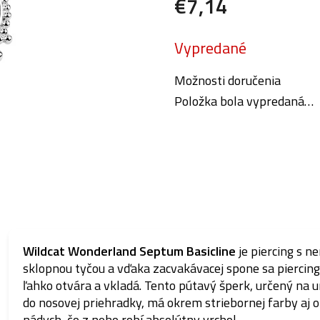
€7,14
Jednotková
Vypredané
cena:
Možnosti doručenia
Položka bola vypredaná…
Wildcat Wonderland Septum Basicline
je piercing s n
sklopnou tyčou a vďaka zacvakávacej spone sa piercing
ľahko otvára a vkladá.
Tento pútavý šperk, určený na 
do nosovej priehradky, má okrem striebornej farby aj o
nádych, čo z neho robí absolútny vrchol.