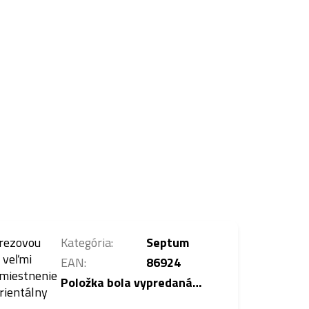
erezovou
Kategória
:
Septum
 veľmi
EAN
:
86924
umiestnenie
Položka bola vypredaná…
rientálny