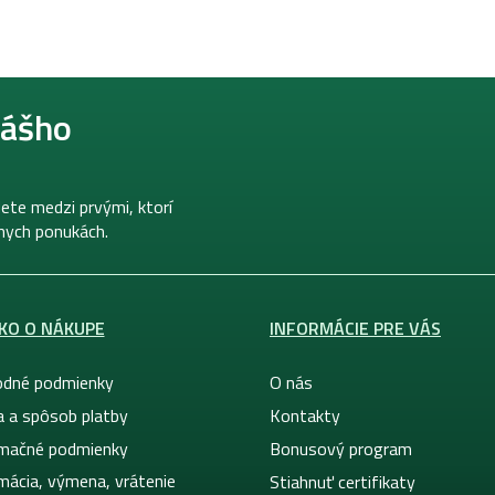
nášho
ete medzi prvými, ktorí
lnych ponukách.
KO O NÁKUPE
INFORMÁCIE PRE VÁS
dné podmienky
O nás
a a spôsob platby
Kontakty
mačné podmienky
Bonusový program
mácia, výmena, vrátenie
Stiahnuť certifikaty