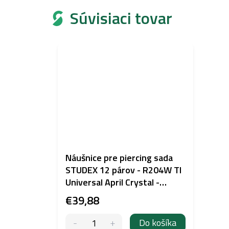
Súvisiaci tovar
Náušnice pre piercing sada
STUDEX 12 párov - R204W TI
Universal April Crystal -
titánové
€39,88
Do košíka