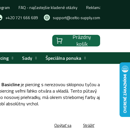
ogram
FAQ - najčastejšie kladené otázky
Reklamácia, výmena aleb
+420 721 666 689
support@celtic-supply.com
Prázdny
Nákupný
košík
košík
rcing
Sady
Špeciálna ponuka
Basicline
je piercing s nerezovou sklopnou tyčou a
iercing veľmi ľahko otvára a vkladá. Tento pútavý
o nosovej priehradky, má okrem striebornej farby aj
obí absolútny vrchol.
Opýtať sa
Strážiť