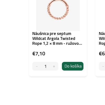
Náušnica pre septum
Náu
Wildcat Argola Twisted
Wil
Rope 1,2 × 8 mm - ružovo
Rop
zlatá farba
far
€7,10
€6
Do košíka