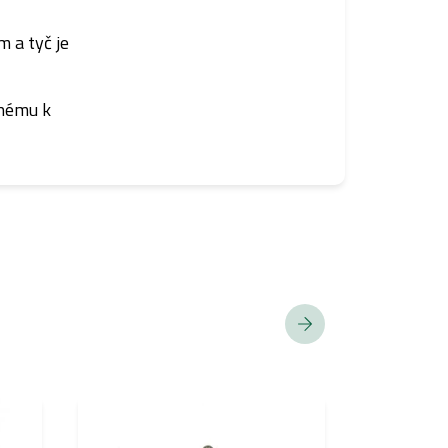
 a tyč je
rnému k