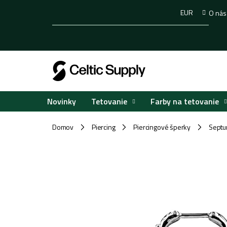
Prejsť
EUR
O nás
na
obsah
Tetovanie
Farby na tetovanie
Novinky
Domov
Piercing
Piercingové šperky
Sept
/
/
/