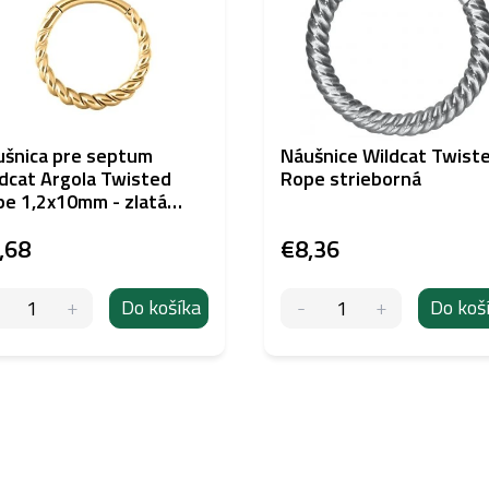
šnica pre septum
Náušnice Wildcat Twist
dcat Argola Twisted
Rope strieborná
e 1,2x10mm - zlatá
ba
,68
€8,36
Do košíka
Do koš