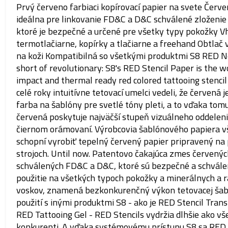
Prvý červeno farbiaci kopírovací papier na svete Červ
ideálna pre linkovanie FD&C a D&C schválené zloženie 
ktoré je bezpečné a určené pre všetky typy pokožky V
termotlačiarne, kopírky a tlačiarne a freehand Obtlač 
na koži Kompatibilná so všetkými produktmi S8 RED N
short of revolutionary: S8's RED Stencil Paper is the wo
impact and thermal ready red colored tattooing stencil
celé roky intuitívne tetovací umelci vedeli, že červená j
farba na šablóny pre svetlé tóny pleti, a to vďaka tomu
červená poskytuje najväčší stupeň vizuálneho oddeleni
čiernom orámovaní. Výrobcovia šablónového papiera v
schopní vyrobiť tepelný červený papier pripravený na 
strojoch. Until now. Patentovo čakajúca zmes červenýc
schválených FD&C a D&C, ktoré sú bezpečné a schvále
použitie na všetkých typoch pokožky a minerálnych a r
voskov, znamená bezkonkurenčný výkon tetovacej šabl
použití s inými produktmi S8 - ako je RED Stencil Trans
RED Tattooing Gel - RED Stencils vydržia dlhšie ako vše
konkurenti. A vďaka systémovému prístupu S8 sa RED