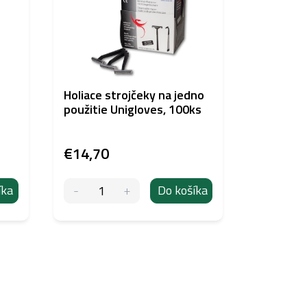
Holiace strojčeky na jedno
Dezinfek
použitie Unigloves, 100ks
UNIGLOV
1l
€14,70
€14,65
íka
Do košíka