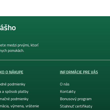
nášho
ete medzi prvými, ktorí
lnych ponukách.
KO O NÁKUPE
INFORMÁCIE PRE VÁS
dné podmienky
O nás
a a spôsob platby
Kontakty
mačné podmienky
Bonusový program
mácia, výmena, vrátenie
Stiahnuť certifikaty