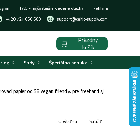
ogram
FAQ - najčastejšie kladené otázky
Reklamácia, výmena aleb
+420 721 666 689
support@celtic-supply.com
Prázdny
Nákupný
košík
košík
rcing
Sady
Špeciálna ponuka
rovací papier od S8 vegan friendly, pre freehand aj
Opýtať sa
Strážiť