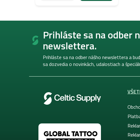
Z
á
Prihláste sa na odber 
p
newslettera.
ä
t
i
Prihláste sa na odber nášho newslettera a bud
e
sa dozvedia o novinkách, udalostiach a špeciá
VŠET
Obcho
Platb
Rekla
Rekla