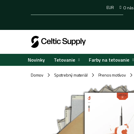
Prejsť
EUR
O nás
na
obsah
Tetovanie
Farby na tetovanie
Novinky
Domov
Spotrebný materiál
Prenos motívov
/
/
/