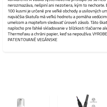
nerozmazáva, nešpiní ani nezotiera, kým to nechcete. 
100 kusmi je určené pre veľké obchody a usilovných u
najväčšia škatuľa má veľkú hodnotu a pomáha vedúcim 
umelcom a majiteľom sledovať úroveň zásob. Táto škatu
naplocho pre ľahké skladovanie v blízkosti tlačiarne a
Thermofaxu a chráni papier, keď sa nepoužíva. VYRO
PATENTOVANÉ VEGÁNSKE