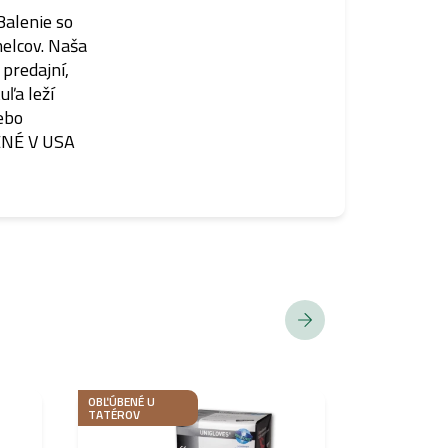
Balenie so
melcov. Naša
predajní,
ľa leží
lebo
BENÉ V USA
OBĽÚBENÉ U
BESTSELLER
TATÉROV