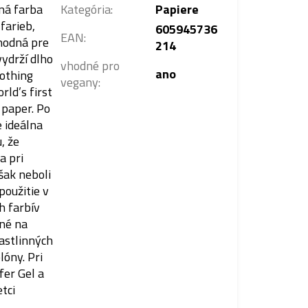
ená farba
Kategória
:
Papiere
farieb,
605945736
EAN
:
hodná pre
214
vydrží dlho
vhodné pro
ano
othing
vegany
:
rld’s first
 paper. Po
e ideálna
, že
a pri
šak neboli
použitie v
h farbív
né na
astlinných
óny. Pri
fer Gel a
tci