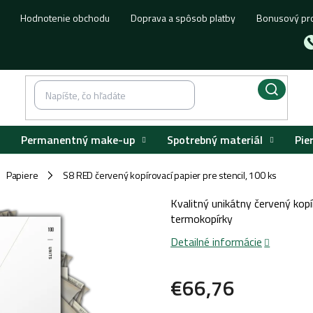
Hodnotenie obchodu
Doprava a spôsob platby
Bonusový pr
Permanentný make-up
Spotrebný materiál
Pie
Papiere
S8 RED červený kopírovací papier pre stencil, 100 ks
/
Kvalitný unikátny červený kopí
termokopírky
Detailné informácie
€66,76
Jednotková