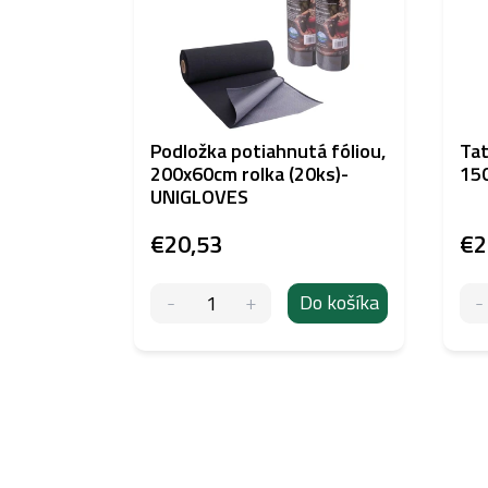
Podložka potiahnutá fóliou,
Tat
200x60cm rolka (20ks)-
15
UNIGLOVES
€20,53
€2
Do košíka