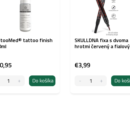
tooMed® tattoo finish
SKULLDNA fixa s dvoma
0ml
hrotmi červený a fialový
0,95
€3,99
Do košíka
Do koš