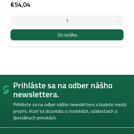
€54,04
Do košíka
Z
Prihláste sa na odber nášho
á
p
newslettera.
ä
t
Prihláste sa na odber nášho newslettera a budete medzi
i
prvými, ktorí sa dozvedia o novinkách, udalostiach a
e
špeciálnych ponukách.