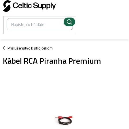
Prejsť
na
obsah
/
Príslušenstvo k strojčekom
Kábel RCA Piranha Premium