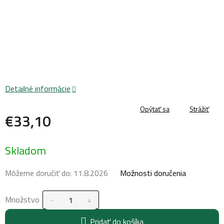
Detailné informácie
Opýtať sa
Strážiť
€33,10
Jednotková
Skladom
cena:
Môžeme doručiť do:
11.8.2026
Možnosti doručenia
Množstvo
Pridať do košíka