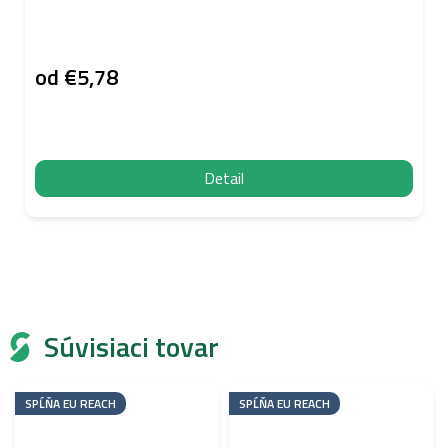
od
€5,78
Detail
Súvisiaci tovar
SPĹŇA EU REACH
SPĹŇA EU REACH