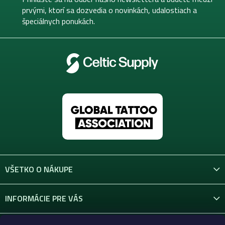
i
prvými, ktorí sa dozvedia o novinkách, udalostiach a
e
špeciálnych ponukách.
VŠETKO O NÁKUPE
INFORMÁCIE PRE VÁS