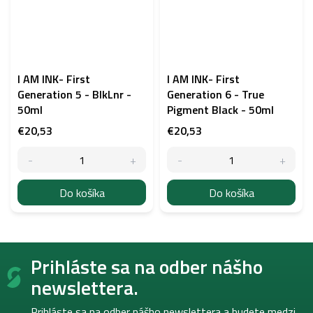
I AM INK- First
I AM INK- First
Generation 5 - BlkLnr -
Generation 6 - True
50ml
Pigment Black - 50ml
€20,53
€20,53
Do košíka
Do košíka
Z
Prihláste sa na odber nášho
á
p
newslettera.
ä
t
Prihláste sa na odber nášho newslettera a budete medzi