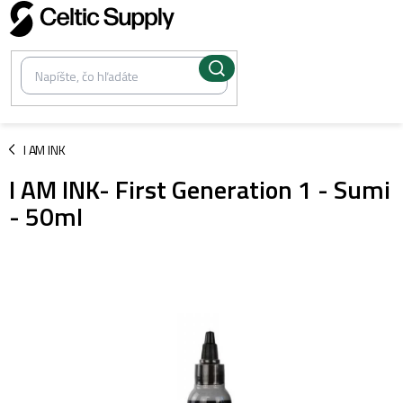
Prejsť
na
obsah
/
I AM INK
I AM INK- First Generation 1 - Sumi
- 50ml