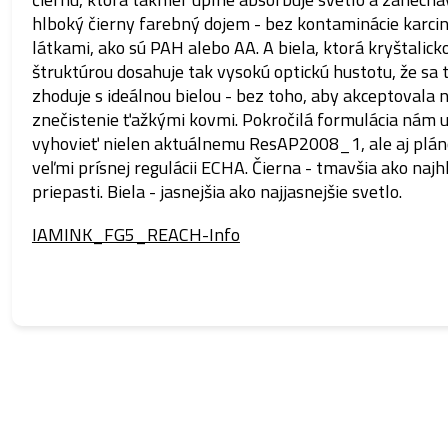
hlboký čierny farebný dojem - bez kontaminácie karc
látkami, ako sú PAH alebo AA. A biela, ktorá kryštalick
štruktúrou dosahuje tak vysokú optickú hustotu, že sa
zhoduje s ideálnou bielou - bez toho, aby akceptovala
znečistenie ťažkými kovmi. Pokročilá formulácia nám 
vyhovieť nielen aktuálnemu ResAP2008_1, ale aj plán
veľmi prísnej regulácii ECHA. Čierna - tmavšia ako najh
priepasti. Biela - jasnejšia ako najjasnejšie svetlo.
IAMINK_FG5_REACH-Info