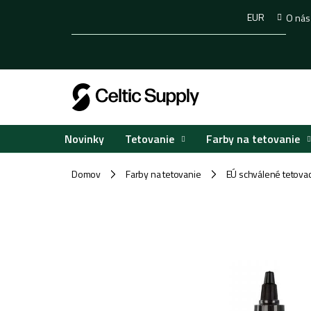
Prejsť
EUR
O nás
na
obsah
Tetovanie
Farby na tetovanie
Novinky
Domov
Farby na tetovanie
EÚ schválené tetovac
/
/