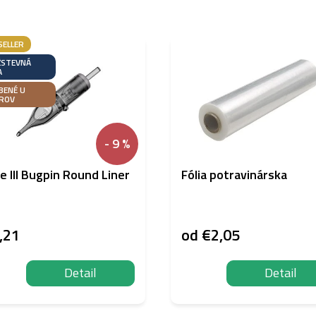
SELLER
STEVNÁ
A
BENÉ U
ROV
- 9 %
te III Bugpin Round Liner
Fólia potravinárska
,21
od
€2,05
Detail
Detail