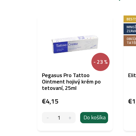
BEST
MNOŽ
ZĽAV
OBĽÚ
TATÉ
- 23 %
Pegasus Pro Tattoo
Eli
Ointment hojivý krém po
tetovaní, 25ml
€4,15
€1
Do košíka