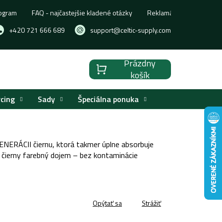
ogram
FAQ - najčastejšie kladené otázky
Reklamácia, výmena aleb
+420 721 666 689
support@celtic-supply.com
Prázdny
Nákupný
košík
košík
rcing
Sady
Špeciálna ponuka
NERÁCII čiernu, ktorá takmer úplne absorbuje
 čierny farebný dojem – bez kontaminácie
Opýtať sa
Strážiť