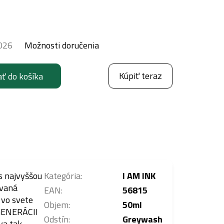
026
Možnosti doručenia
Kúpiť teraz
ať do košíka
s najvyššou
Kategória
:
I AM INK
ovaná
EAN
:
56815
 vo svete
Objem
:
50ml
 GENERÁCII
Odstín
:
Greywash
va tak