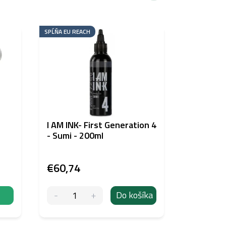
SPĹŇA EU REACH
SPĹŇA EU RE
I AM INK- First Generation 4
I AM INK-
- Sumi - 200ml
- Sumi - 
€60,74
€60,74
Do košíka