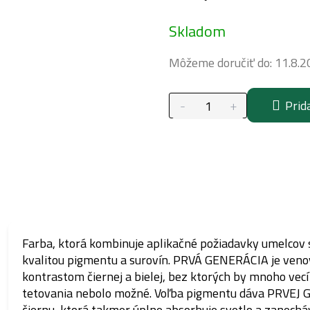
Jednotková
Skladom
cena:
Môžeme doručiť do:
11.8.2
Prid
Farba, ktorá kombinuje aplikačné požiadavky umelcov 
kvalitou pigmentu a surovín. PRVÁ GENERÁCIA je ven
kontrastom čiernej a bielej, bez ktorých by mnoho vecí
tetovania nebolo možné. Voľba pigmentu dáva PRVEJ
čiernu, ktorá takmer úplne absorbuje svetlo a zanechá