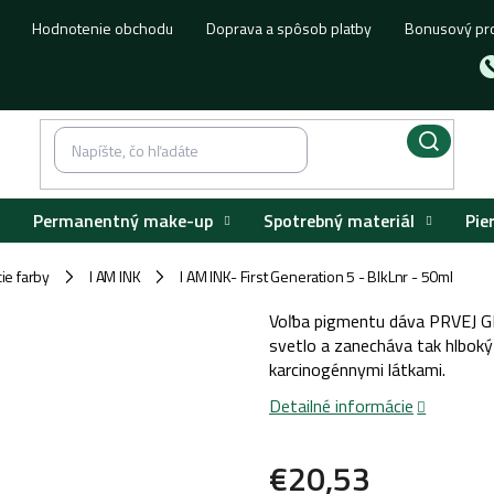
Hodnotenie obchodu
Doprava a spôsob platby
Bonusový pr
Permanentný make-up
Spotrebný materiál
Pie
ie farby
I AM INK
I AM INK- First Generation 5 - BlkLnr - 50ml
/
/
Voľba pigmentu dáva PRVEJ GE
svetlo a zanecháva tak hlboký
karcinogénnymi látkami.
Detailné informácie
€20,53