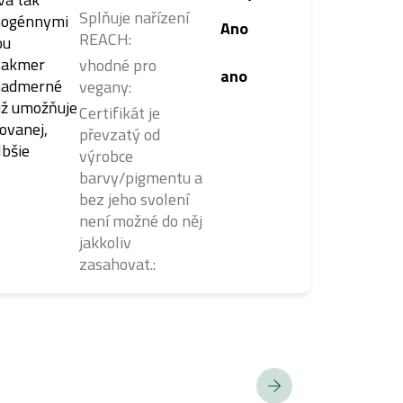
Splňuje nařízení
inogénnymi
Ano
REACH
:
ou
 takmer
vhodné pro
ano
 nadmerné
vegany
:
už umožňuje
Certifikát je
ovanej,
převzatý od
lbšie
výrobce
barvy/pigmentu a
bez jeho svolení
není možné do něj
jakkoliv
zasahovat.
: