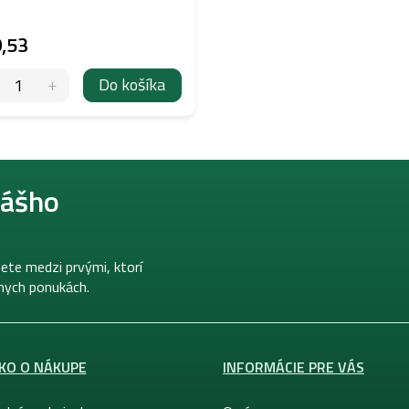
,53
Do košíka
nášho
ete medzi prvými, ktorí
lnych ponukách.
KO O NÁKUPE
INFORMÁCIE PRE VÁS