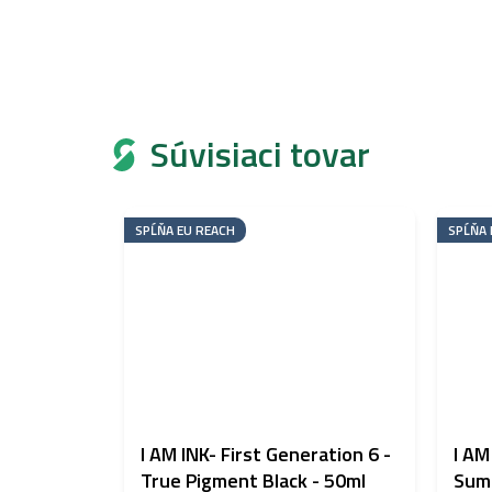
Súvisiaci tovar
SPĹŇA EU REACH
SPĹŇA 
I AM INK- First Generation 6 -
I AM
True Pigment Black - 50ml
Sumi