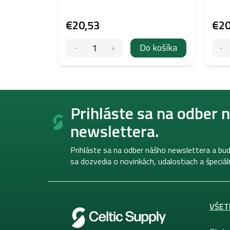
€20,53
€20
Do košíka
Z
á
Prihláste sa na odber 
p
newslettera.
ä
t
i
Prihláste sa na odber nášho newslettera a bud
e
sa dozvedia o novinkách, udalostiach a špeciá
VŠET