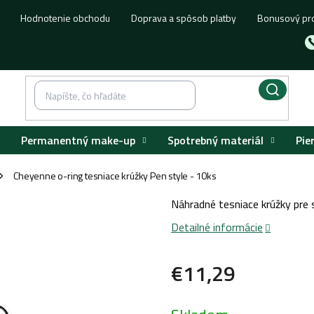
Hodnotenie obchodu
Doprava a spôsob platby
Bonusový pr
Permanentný make-up
Spotrebný materiál
Pie
Cheyenne o-ring tesniace krúžky Pen style - 10ks
/
Náhradné tesniace krúžky pre
Detailné informácie
€11,29
Jednotková