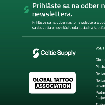
á
Prihláste sa na odber 
p
newslettera.
ä
t
i
Prihláste sa na odber nášho newslettera a bud
e
sa dozvedia o novinkách, udalostiach a špeciá
VŠET
Obcho
Platb
Rekla
Rekla
tovar
Podmi
údajo
Sledo