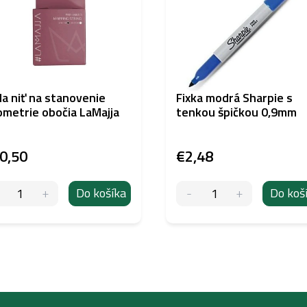
la niť na stanovenie
Fixka modrá Sharpie s
metrie obočia LaMajja
tenkou špičkou 0,9mm
0,50
€2,48
Do košíka
Do koš