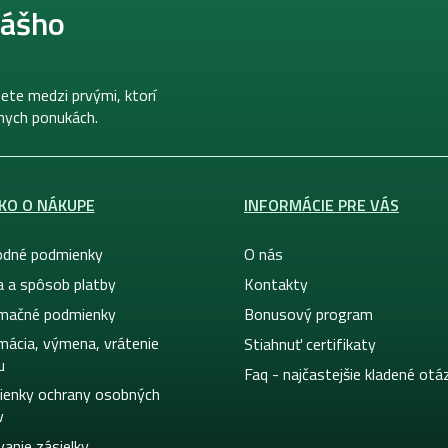
nášho
ete medzi prvými, ktorí
lnych ponukách.
KO O NÁKUPE
INFORMÁCIE PRE VÁS
dné podmienky
O nás
a a spôsob platby
Kontakty
mačné podmienky
Bonusový program
mácia, výmena, vrátenie
Stiahnuť certifikaty
u
Faq - najčastejšie kladené otá
enky ochrany osobných
v
vanie zásielky