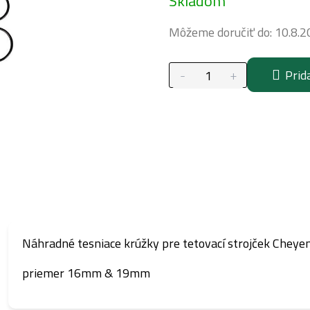
Skladom
cena:
Môžeme doručiť do:
10.8.2
Prid
Náhradné tesniace krúžky pre tetovací strojček Cheye
priemer
16mm & 19mm