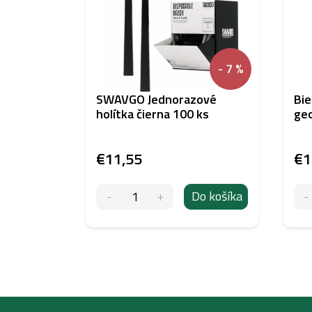
- 7 %
SWAVGO Jednorazové
Bie
holítka čierna 100 ks
geo
€11,55
€1
Do košíka
Z