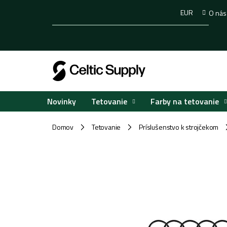
Prejsť
EUR
O nás
na
obsah
Tetovanie
Farby na tetovanie
Novinky
Domov
Tetovanie
Príslušenstvo k strojčekom
/
/