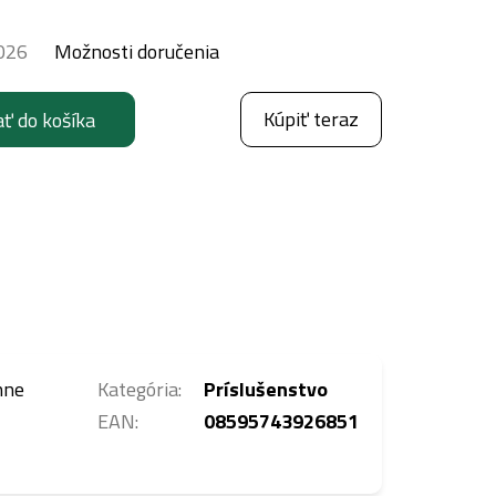
026
Možnosti doručenia
Kúpiť teraz
ať do košíka
nne
Kategória
:
Príslušenstvo
EAN
:
08595743926851