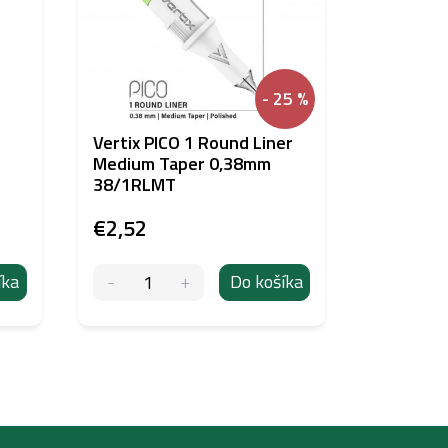
- 25 %
Vertix PICO 1 Round Liner
Biela niť
Medium Taper 0,38mm
zameran
38/1RLMT
€2,52
€13,86
íka
Do košíka