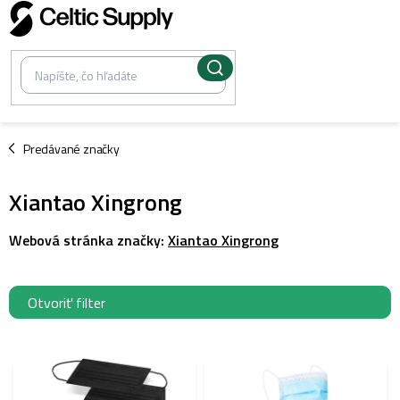
Prejsť
na
obsah
/
Predávané značky
Xiantao Xingrong
Webová stránka značky:
Xiantao Xingrong
Otvoriť filter
V
ý