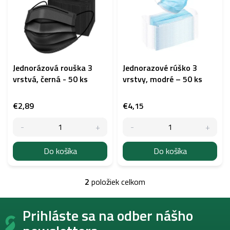
p
i
s
p
r
o
d
Jednorázová rouška 3
Jednorazové rúško 3
u
vrstvá, černá - 50 ks
vrstvy, modré – 50 ks
k
t
€2,89
€4,15
o
v
Do košíka
Do košíka
2
položiek celkom
O
v
Z
l
Prihláste sa na odber nášho
á
á
p
d