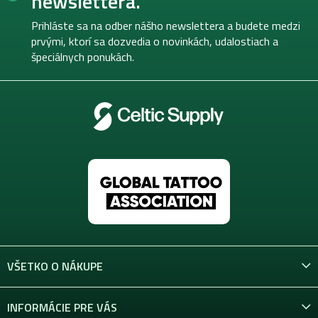
newslettera.
a
ä
c
t
Prihláste sa na odber nášho newslettera a budete medzi
i
i
prvými, ktorí sa dozvedia o novinkách, udalostiach a
e
e
špeciálnych ponukách.
p
r
v
k
y
v
ý
p
i
s
u
VŠETKO O NÁKUPE
INFORMÁCIE PRE VÁS