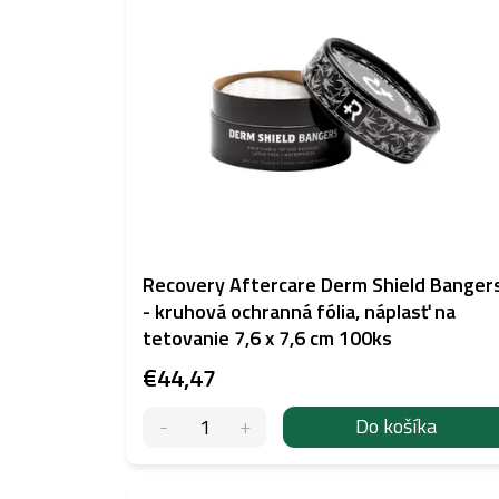
p
i
s
p
r
o
d
u
k
t
o
v
Recovery Aftercare Derm Shield Banger
- kruhová ochranná fólia, náplasť na
tetovanie 7,6 x 7,6 cm 100ks
€44,47
Do košíka