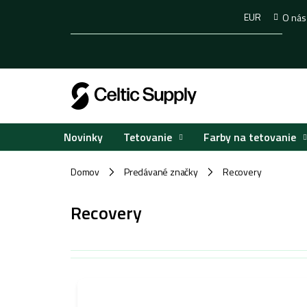
Prejsť
EUR
O nás
na
obsah
Tetovanie
Farby na tetovanie
Novinky
Domov
Predávané značky
Recovery
/
/
Recovery
V
ý