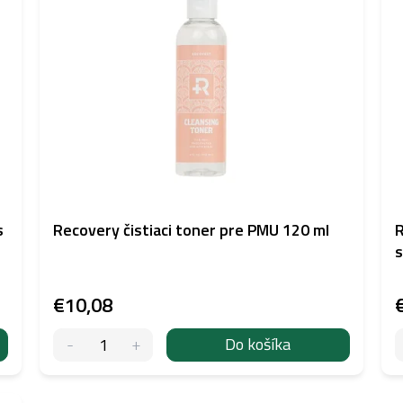
s
Recovery čistiaci toner pre PMU 120 ml
R
s
€10,08
Do košíka