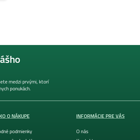
O
v
l
á
d
a
nášho
c
i
e
p
r
ete medzi prvými, ktorí
v
lnych ponukách.
k
y
v
ý
KO O NÁKUPE
INFORMÁCIE PRE VÁS
p
i
s
dné podmienky
O nás
u