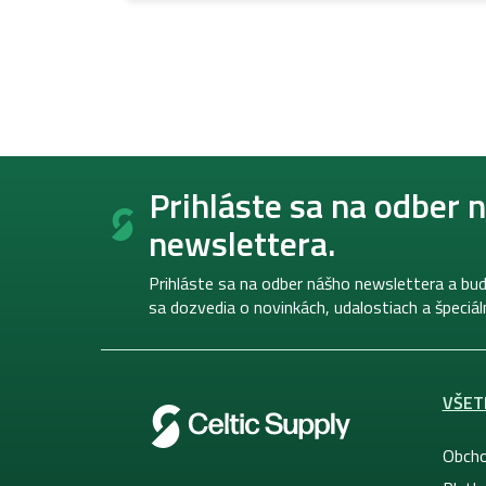
Z
á
Prihláste sa na odber 
p
newslettera.
ä
t
i
Prihláste sa na odber nášho newslettera a bud
e
sa dozvedia o novinkách, udalostiach a špeciá
VŠET
Obcho