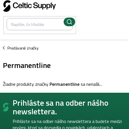
Prejsť
na
obsah
/
Predávané značky
Permanentline
Žiadne produkty značky
Permanentline
sa nenašli...
Z
Prihláste sa na odber nášho
á
p
newslettera.
ä
t
Prihláste sa na odber nášho newslettera a budete medzi
i
prvými, ktorí sa dozvedia o novinkách, udalostiach a