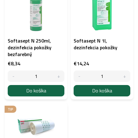
p
i
s
p
r
o
d
Softasept N 250ml,
Softasept N 1l,
u
dezinfekcia pokožky
dezinfekcia pokožky
k
bezfarebný
t
€8,34
€14,24
o
v
Do košíka
Do košíka
TIP