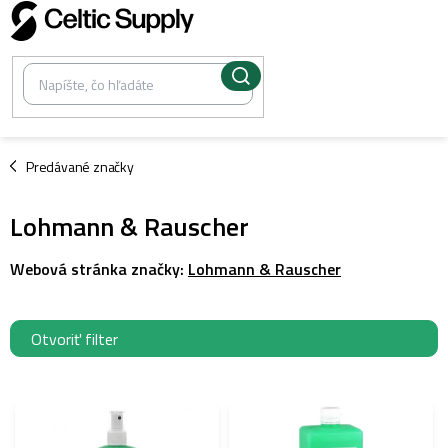
Prejsť
na
obsah
/
Predávané značky
Lohmann & Rauscher
Webová stránka značky:
Lohmann & Rauscher
Otvoriť filter
V
ý