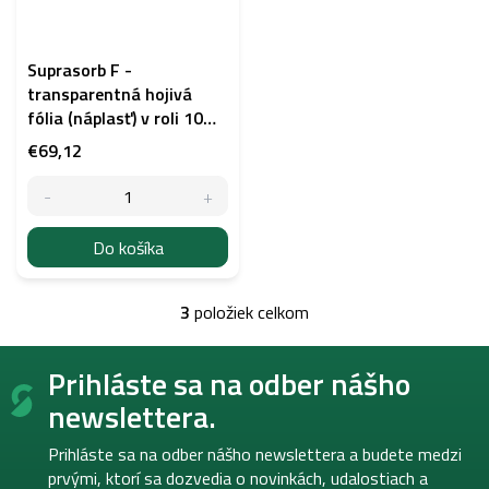
Suprasorb F -
transparentná hojivá
fólia (náplasť) v roli 10m
x 15cm
€69,12
Do košíka
3
položiek celkom
O
v
Z
l
Prihláste sa na odber nášho
á
á
p
d
newslettera.
a
ä
c
t
Prihláste sa na odber nášho newslettera a budete medzi
i
i
prvými, ktorí sa dozvedia o novinkách, udalostiach a
e