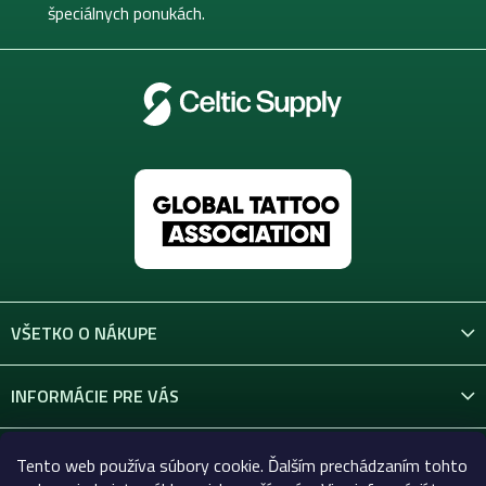
e
špeciálnych ponukách.
p
r
v
k
y
v
ý
p
i
s
u
VŠETKO O NÁKUPE
INFORMÁCIE PRE VÁS
KONTAKT
Tento web používa súbory cookie. Ďalším prechádzaním tohto