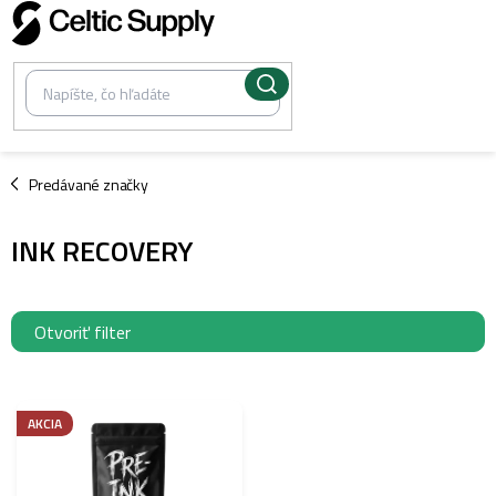
Prejsť
na
obsah
/
Predávané značky
INK RECOVERY
Otvoriť filter
V
ý
AKCIA
p
i