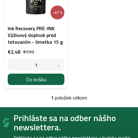
s
p
–67 %
r
o
d
Ink Recovery PRE-INK
u
Výživový doplnok pred
k
tetovaním - limetka 15 g
t
€2,48
€7,52
o
v
Do košíka
1
položiek celkom
O
v
Z
l
Prihláste sa na odber nášho
á
á
p
d
newslettera.
a
ä
c
t
Prihláste sa na odber nášho newslettera a budete medzi