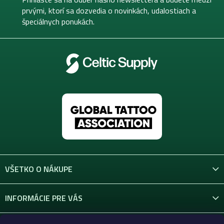
i
i
prvými, ktorí sa dozvedia o novinkách, udalostiach a
e
e
špeciálnych ponukách.
p
r
v
k
y
v
ý
p
i
s
u
VŠETKO O NÁKUPE
INFORMÁCIE PRE VÁS