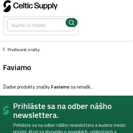
Prejsť
na
obsah
/
Predávané značky
Faviamo
Žiadne produkty značky
Faviamo
sa nenašli...
Z
Prihláste sa na odber nášho
á
p
newslettera.
ä
t
Prihláste sa na odber nášho newslettera a budete medzi
i
prvými, ktorí sa dozvedia o novinkách, udalostiach a