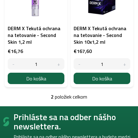
s
p
r
o
d
DERM X Tekutá ochrana
DERM X Tekutá ochrana
u
na tetovanie - Second
na tetovanie - Second
k
Skin 1,2 ml
Skin 10x1,2 ml
t
€16,76
€167,60
o
v
Do košíka
Do košíka
2
položiek celkom
O
v
Z
l
Prihláste sa na odber nášho
á
á
p
d
newslettera.
a
ä
c
t
Prihláste sa na odber nášho newslettera a budete medzi