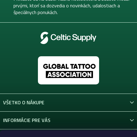
i
i
prvými, ktorí sa dozvedia o novinkách, udalostiach a
e
e
špeciálnych ponukách.
p
r
v
k
y
v
ý
p
i
s
u
VŠETKO O NÁKUPE
INFORMÁCIE PRE VÁS