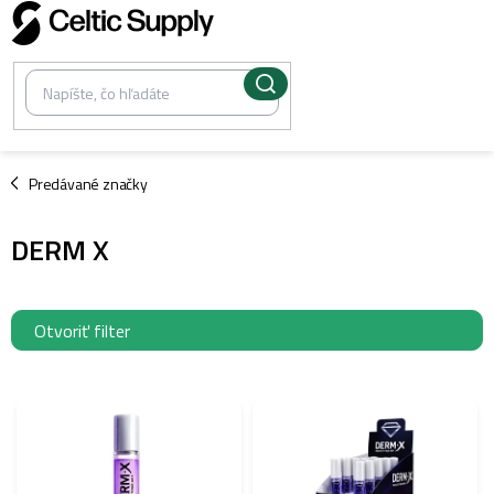
Prejsť
na
obsah
/
Predávané značky
DERM X
Otvoriť filter
V
ý
p
i