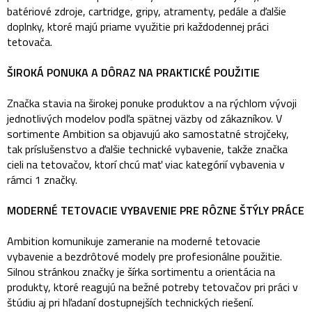
batériové zdroje, cartridge, gripy, atramenty, pedále a ďalšie
doplnky, ktoré majú priame využitie pri každodennej práci
tetovača.
ŠIROKÁ PONUKA A DÔRAZ NA PRAKTICKÉ POUŽITIE
Značka stavia na širokej ponuke produktov a na rýchlom vývoji
jednotlivých modelov podľa spätnej väzby od zákazníkov. V
sortimente Ambition sa objavujú ako samostatné strojčeky,
tak príslušenstvo a ďalšie technické vybavenie, takže značka
cieli na tetovačov, ktorí chcú mať viac kategórií vybavenia v
rámci 1 značky.
MODERNÉ TETOVACIE VYBAVENIE PRE RÔZNE ŠTÝLY PRÁCE
Ambition komunikuje zameranie na moderné tetovacie
vybavenie a bezdrôtové modely pre profesionálne použitie.
Silnou stránkou značky je šírka sortimentu a orientácia na
produkty, ktoré reagujú na bežné potreby tetovačov pri práci v
štúdiu aj pri hľadaní dostupnejších technických riešení.