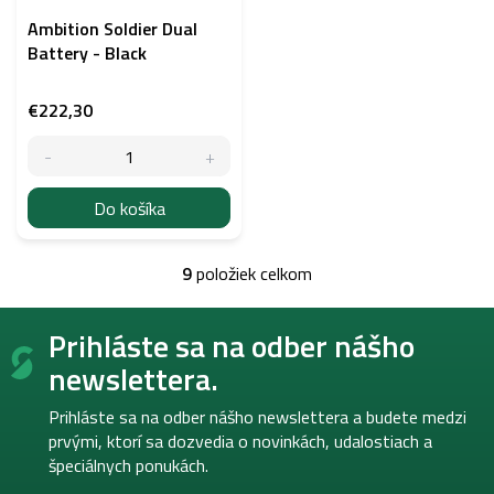
Ambition Soldier Dual
Battery - Black
€222,30
Do košíka
9
položiek celkom
O
v
Z
l
Prihláste sa na odber nášho
á
á
p
d
newslettera.
a
ä
c
t
Prihláste sa na odber nášho newslettera a budete medzi
i
i
prvými, ktorí sa dozvedia o novinkách, udalostiach a
e
e
špeciálnych ponukách.
p
r