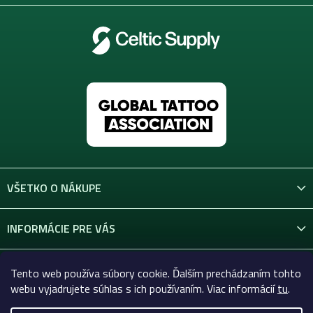
v
k
y
v
ý
p
i
s
u
VŠETKO O NÁKUPE
INFORMÁCIE PRE VÁS
KONTAKT
Tento web používa súbory cookie. Ďalším prechádzaním tohto
webu vyjadrujete súhlas s ich používaním. Viac informácií
tu
.