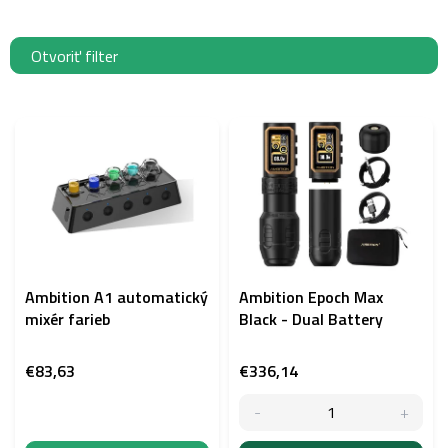
Otvoriť filter
V
ý
p
i
s
p
r
o
d
Ambition A1 automatický
Ambition Epoch Max
u
mixér farieb
Black - Dual Battery
k
t
€83,63
€336,14
o
v