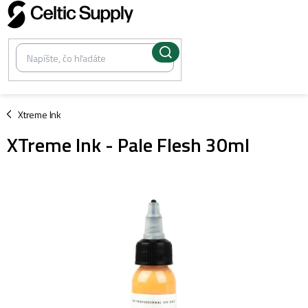
Prejsť
na
obsah
/
Xtreme Ink
XTreme Ink - Pale Flesh 30ml