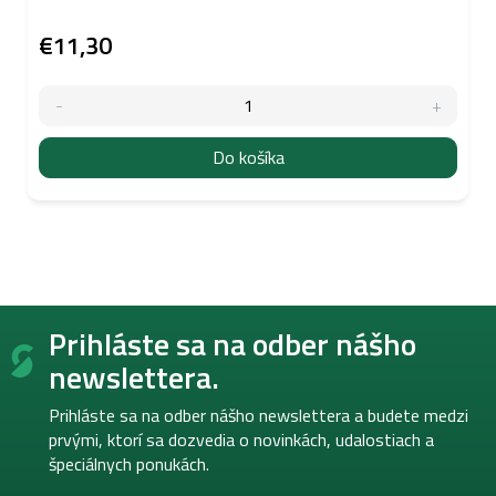
€11,30
Do košíka
Z
Prihláste sa na odber nášho
á
p
newslettera.
ä
t
Prihláste sa na odber nášho newslettera a budete medzi
i
prvými, ktorí sa dozvedia o novinkách, udalostiach a
e
špeciálnych ponukách.