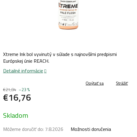
Xtreme Ink bol vyvinutý v súlade s najnovšími predpismi
Európskej únie REACH.
Detailné informácie
Opýtať sa
Strážiť
€21,84
–23 %
€16,76
Jednotková
Skladom
cena:
Môžeme doručiť do:
7.8.2026
Možnosti doručenia