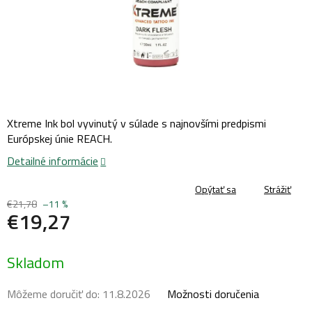
Xtreme Ink bol vyvinutý v súlade s najnovšími predpismi
Európskej únie REACH.
Detailné informácie
Opýtať sa
Strážiť
€21,78
–11 %
€19,27
Jednotková
Skladom
cena:
Môžeme doručiť do:
11.8.2026
Možnosti doručenia