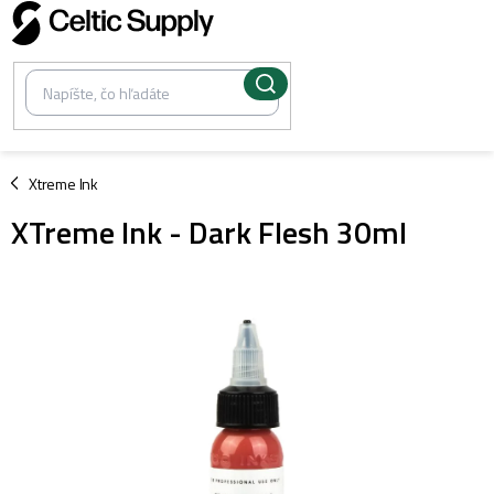
Prejsť
na
obsah
/
Xtreme Ink
XTreme Ink - Dark Flesh 30ml