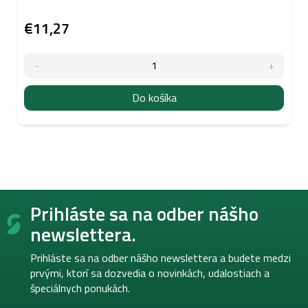
€11,27
Do košíka
Z
Prihláste sa na odber nášho
á
p
newslettera.
ä
t
Prihláste sa na odber nášho newslettera a budete medzi
i
prvými, ktorí sa dozvedia o novinkách, udalostiach a
e
špeciálnych ponukách.