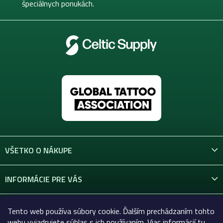
e
špeciálnych ponukách.
VŠETKO O NÁKUPE
INFORMÁCIE PRE VÁS
KONTAKT
Tento web používa súbory cookie. Ďalším prechádzaním tohto
webu vyjadrujete súhlas s ich používaním. Viac informácií
tu
.