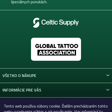
e
špeciálnych ponukách.
VŠETKO O NÁKUPE
INFORMÁCIE PRE VÁS
KONTAKT
Tento web používa súbory cookie. Ďalším prechádzaním tohto
webu vyjadrujete súhlas s ich používaním. Viac informácií
tu
.