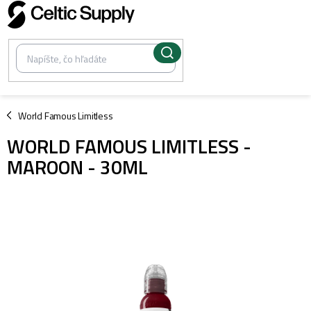
Prejsť
na
obsah
/
World Famous Limitless
WORLD FAMOUS LIMITLESS -
MAROON - 30ML