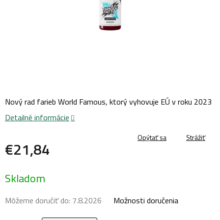
Nový rad farieb World Famous, ktorý vyhovuje EÚ v roku 2023
Detailné informácie
Opýtať sa
Strážiť
€21,84
Jednotková
Skladom
cena:
Môžeme doručiť do:
7.8.2026
Možnosti doručenia