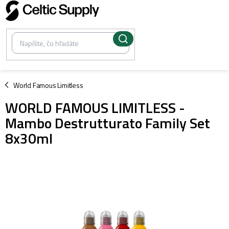
Prejsť
na
obsah
/
World Famous Limitless
WORLD FAMOUS LIMITLESS -
Mambo Destrutturato Family Set
8x30ml