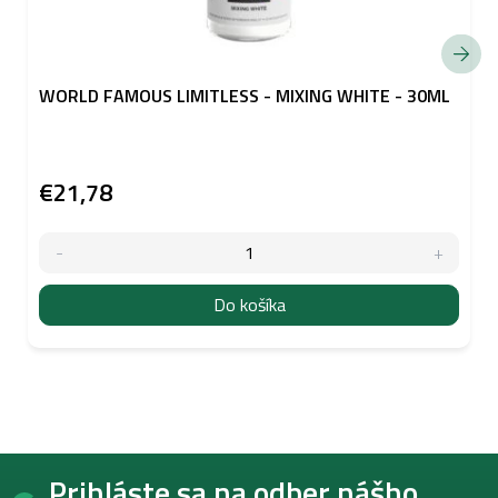
WORLD FAMOUS LIMITLESS - MIXING WHITE - 30ML
€21,78
Do košíka
Z
Prihláste sa na odber nášho
á