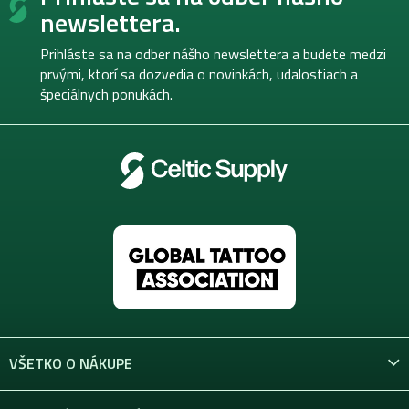
p
newslettera.
ä
t
Prihláste sa na odber nášho newslettera a budete medzi
i
prvými, ktorí sa dozvedia o novinkách, udalostiach a
e
špeciálnych ponukách.
VŠETKO O NÁKUPE