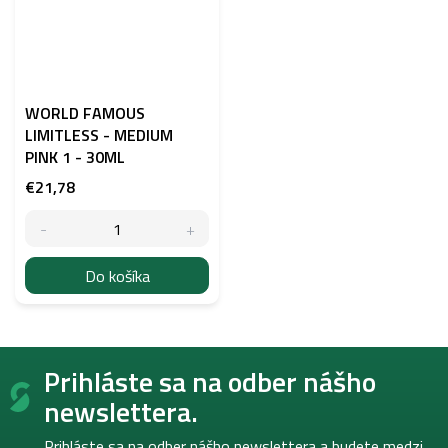
WORLD FAMOUS
LIMITLESS - MEDIUM
PINK 1 - 30ML
€21,78
Do košíka
Z
Prihláste sa na odber nášho
á
p
newslettera.
ä
t
Prihláste sa na odber nášho newslettera a budete medzi