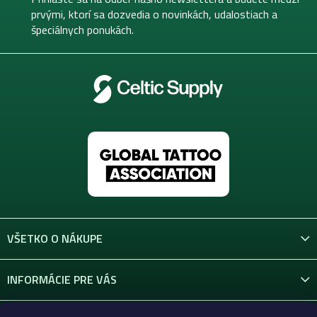
i
prvými, ktorí sa dozvedia o novinkách, udalostiach a
e
špeciálnych ponukách.
VŠETKO O NÁKUPE
INFORMÁCIE PRE VÁS