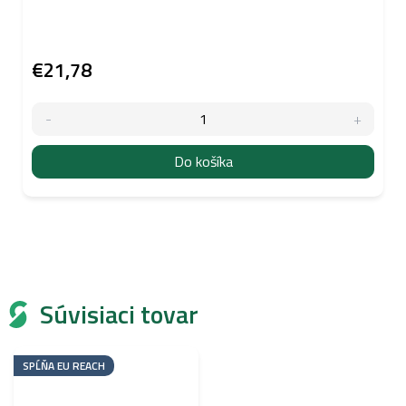
€21,78
Do košíka
Súvisiaci tovar
SPĹŇA EU REACH