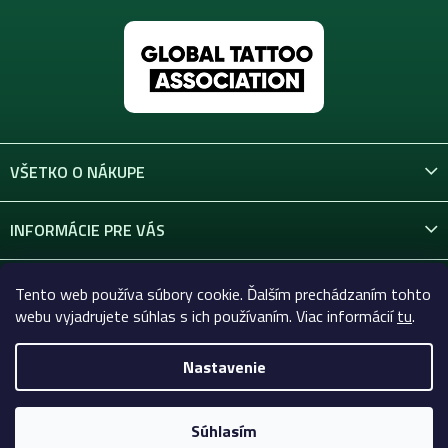
VŠETKO O NÁKUPE
INFORMÁCIE PRE VÁS
KONTAKT
Tento web používa súbory cookie. Ďalším prechádzaním tohto
webu vyjadrujete súhlas s ich používaním. Viac informácií
tu
.
Nastavenie
Copyright 2026
Celtic-Supply.sk | Všetko pre tetovanie a
permanentný makeup
. Všetky práva vyhradené.
Súhlasím