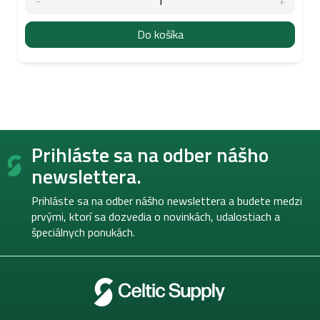
Do košíka
Z
Prihláste sa na odber nášho
á
p
newslettera.
ä
t
Prihláste sa na odber nášho newslettera a budete medzi
i
prvými, ktorí sa dozvedia o novinkách, udalostiach a
e
špeciálnych ponukách.