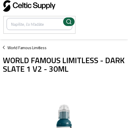
Prejsť
na
obsah
/
World Famous Limitless
WORLD FAMOUS LIMITLESS - DARK
SLATE 1 V2 - 30ML