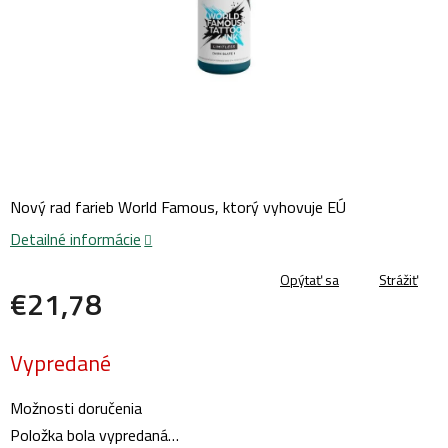
Nový rad farieb World Famous, ktorý vyhovuje EÚ
Detailné informácie
Opýtať sa
Strážiť
€21,78
Jednotková
Vypredané
cena:
Možnosti doručenia
Položka bola vypredaná…