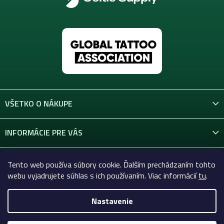
VŠETKO O NÁKUPE
INFORMÁCIE PRE VÁS
KONTAKT
Tento web používa súbory cookie. Ďalším prechádzaním tohto
webu vyjadrujete súhlas s ich používaním. Viac informácií
tu
.
Nastavenie
Copyright 2026
Celtic-Supply.sk | Všetko pre tetovanie a