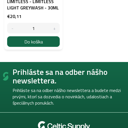
LIMITLESS - LIMITLESS
LIGHT GREYWASH - 30ML
€20,11
Do košíka
Z
Prihláste sa na odber nášho
á
p
newslettera.
ä
t
Prihláste sa na odber nášho newslettera a budete medzi
i
prvými, ktorí sa dozvedia o novinkách, udalostiach a
e
špeciálnych ponukách.