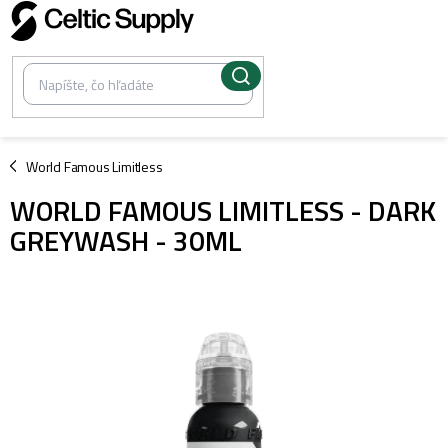
Prejsť
na
obsah
/
World Famous Limitless
WORLD FAMOUS LIMITLESS - DARK
GREYWASH - 30ML