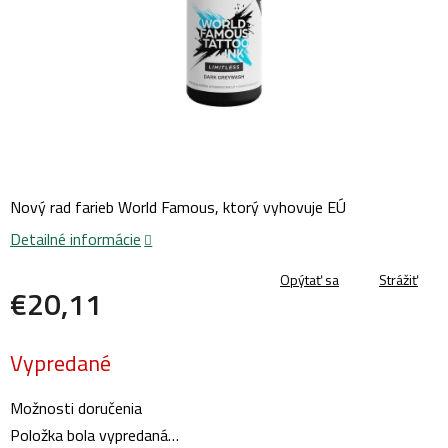
Nový rad farieb World Famous, ktorý vyhovuje EÚ
Detailné informácie
Opýtať sa
Strážiť
€20,11
Jednotková
Vypredané
cena:
Možnosti doručenia
Položka bola vypredaná…