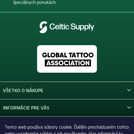
e
špeciálnych ponukách.
VŠETKO O NÁKUPE
INFORMÁCIE PRE VÁS
KONTAKT
Tento web používa súbory cookie. Ďalším prechádzaním tohto
webu vyjadrujete súhlas s ich používaním. Viac informácií
tu
.