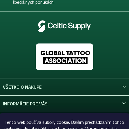
e
špeciálnych ponukách.
VŠETKO O NÁKUPE
INFORMÁCIE PRE VÁS
KONTAKT
Tento web používa súbory cookie. Ďalším prechádzaním tohto
webu vyjadrujete súhlas s ich používaním. Viac informácií
tu
.