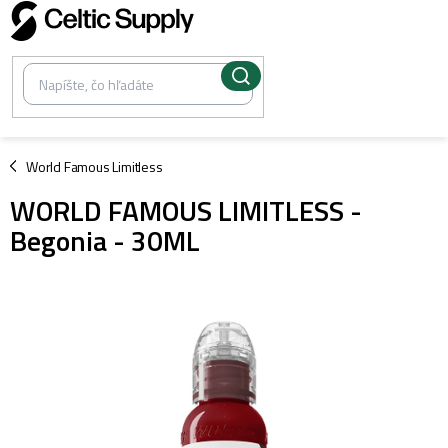
Prejsť
na
obsah
/
World Famous Limitless
WORLD FAMOUS LIMITLESS -
Begonia - 30ML