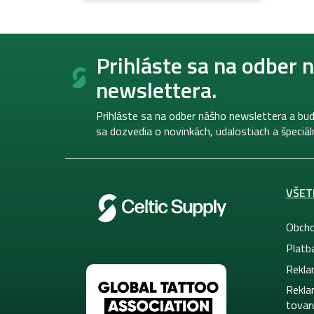
Z
á
Prihláste sa na odber 
p
newslettera.
ä
t
i
Prihláste sa na odber nášho newslettera a bud
e
sa dozvedia o novinkách, udalostiach a špeciá
VŠET
Obcho
Platb
Rekla
Rekla
tovar