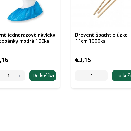
né jednorazové návleky
Drevené špachtle úzke
 topánky modré 100ks
11cm 1000ks
,16
€3,15
Do košíka
Do koš