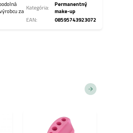
doodolná
Permanentný
Kategória
:
 výrobcu za
make-up
EAN
:
08595743923072
HYBRIDNÝ
PIGMENT
SPĹŇA EU RE