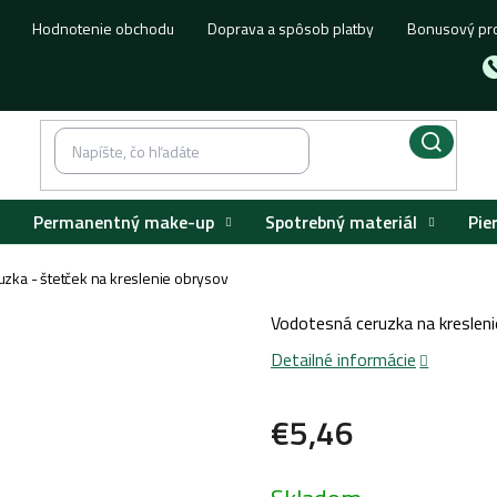
Hodnotenie obchodu
Doprava a spôsob platby
Bonusový pr
Permanentný make-up
Spotrebný materiál
Pie
zka - štetček na kreslenie obrysov
Vodotesná ceruzka na kreslen
Detailné informácie
€5,46
Jednotková