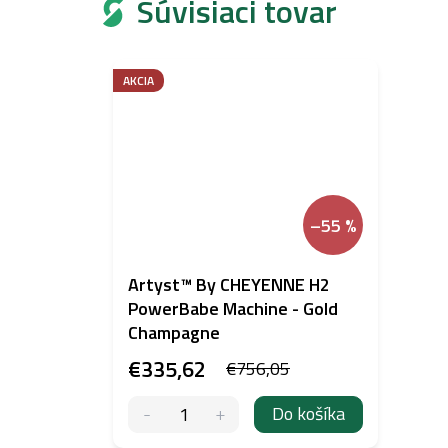
Súvisiaci tovar
AKCIA
–55 %
Artyst™ By CHEYENNE H2
PowerBabe Machine - Gold
Champagne
€335,62
€756,05
Do košíka