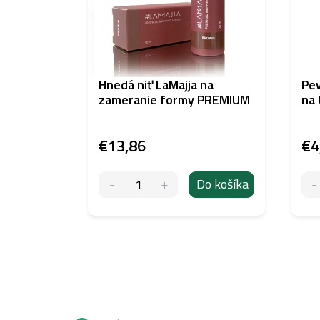
Hnedá niť LaMajja na
Pev
zameranie formy PREMIUM
na
€13,86
€4
Do košíka