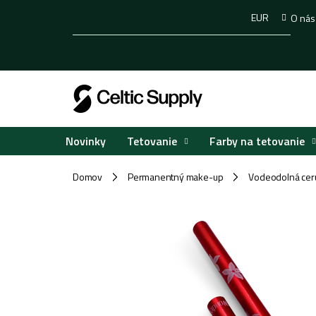
Prejsť
EUR
O nás
na
obsah
Tetovanie
Farby na tetovanie
Novinky
Domov
Permanentný make-up
Vodeodolná ceru
/
/