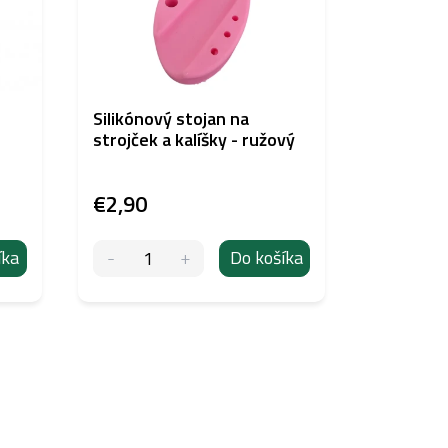
Silikónový stojan na
Biotek H
strojček a kalíšky - ružový
Brow Pig
€2,90
€44,06
íka
Do košíka