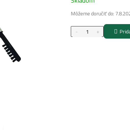
Skladom
cena:
Môžeme doručiť do:
7.8.20
Prid