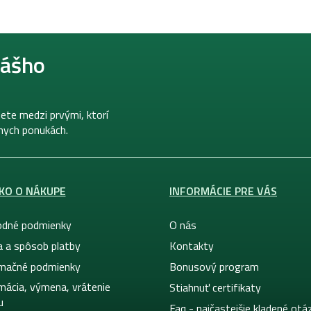
nášho
ete medzi prvými, ktorí
lnych ponukách.
KO O NÁKUPE
INFORMÁCIE PRE VÁS
dné podmienky
O nás
a a spôsob platby
Kontakty
mačné podmienky
Bonusový program
mácia, výmena, vrátenie
Stiahnuť certifikaty
u
Faq - najčastejšie kladené otá