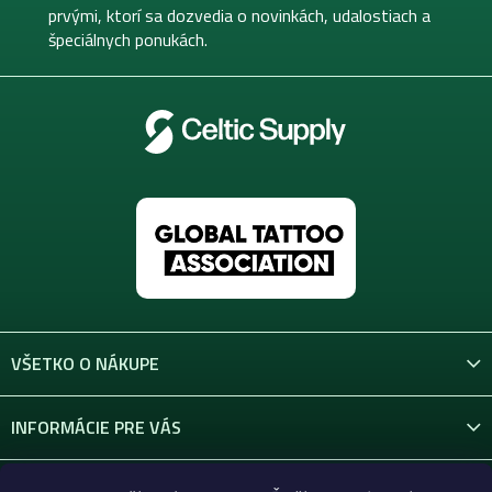
i
prvými, ktorí sa dozvedia o novinkách, udalostiach a
e
špeciálnych ponukách.
VŠETKO O NÁKUPE
INFORMÁCIE PRE VÁS
KONTAKT