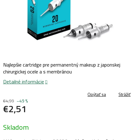
Najlepšie cartridge pre permanentný makeup z japonskej
chirurgickej ocele a s membránou
Detailné informácie
Opýtať sa
Strážiť
€4,99
–49 %
€2,51
Jednotková
Skladom
cena: