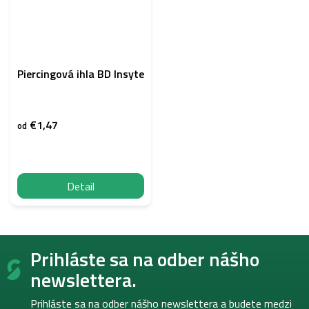
Piercingová ihla BD Insyte
€1,47
od
Detail
Z
Prihláste sa na odber nášho
á
p
newslettera.
ä
t
Prihláste sa na odber nášho newslettera a budete medzi