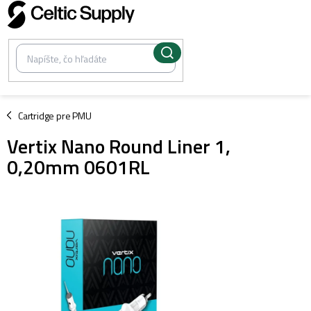
Prejsť
na
obsah
/
Cartridge pre PMU
Vertix Nano Round Liner 1,
0,20mm 0601RL