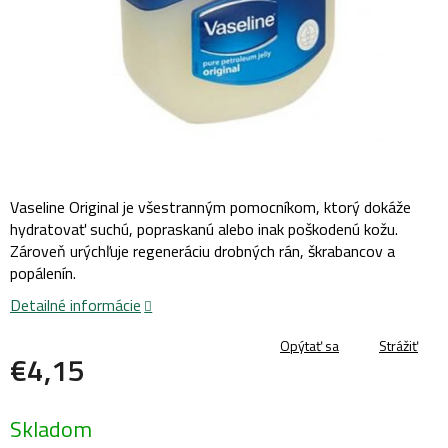
Vaseline Original je všestranným pomocníkom, ktorý dokáže
hydratovať suchú, popraskanú alebo inak poškodenú kožu.
Zároveň urýchľuje regeneráciu drobných rán, škrabancov a
popálenín.
Detailné informácie
Opýtať sa
Strážiť
€4,15
Jednotková
Skladom
cena: