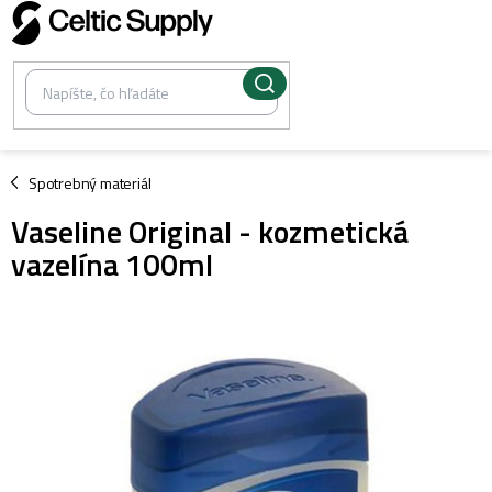
Prejsť
na
obsah
/
Spotrebný materiál
Vaseline Original - kozmetická
vazelína 100ml