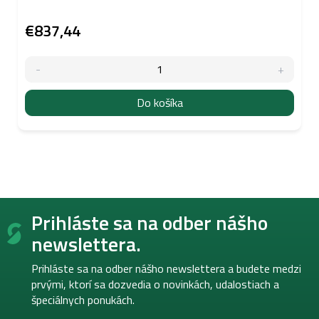
€837,44
Do košíka
Z
Prihláste sa na odber nášho
á
p
newslettera.
ä
t
Prihláste sa na odber nášho newslettera a budete medzi
i
prvými, ktorí sa dozvedia o novinkách, udalostiach a
e
špeciálnych ponukách.