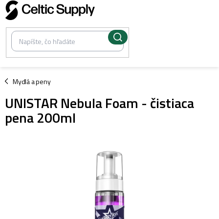
Prejsť
na
obsah
/
Mydlá a peny
UNISTAR Nebula Foam - čistiaca
pena 200ml