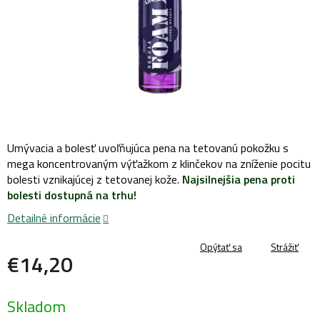
Umývacia a bolesť uvoľňujúca pena na tetovanú pokožku s
mega koncentrovaným výťažkom z klinčekov na zníženie pocitu
bolesti vznikajúcej z tetovanej kože.
Najsilnejšia pena proti
bolesti dostupná na trhu!
Detailné informácie
Opýtať sa
Strážiť
€14,20
Jednotková
Skladom
cena: