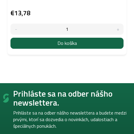
€13,78
Do košíka
Z
Prihláste sa na odber nášho
á
p
newslettera.
ä
t
Prihláste sa na odber nášho newslettera a budete medzi
i
prvými, ktorí sa dozvedia o novinkách, udalostiach a
e
špeciálnych ponukách.