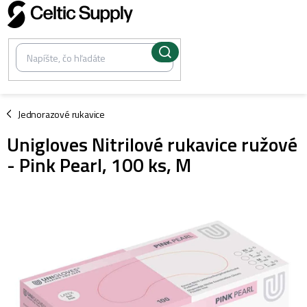
Prejsť
na
obsah
/
Jednorazové rukavice
Unigloves Nitrilové rukavice ružové
- Pink Pearl, 100 ks, M