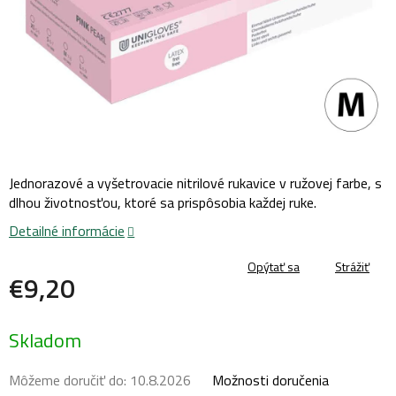
Jednorazové a vyšetrovacie nitrilové rukavice v ružovej farbe, s
dlhou životnosťou, ktoré sa prispôsobia každej ruke.
Detailné informácie
Opýtať sa
Strážiť
€9,20
Jednotková
Skladom
cena:
Môžeme doručiť do:
10.8.2026
Možnosti doručenia