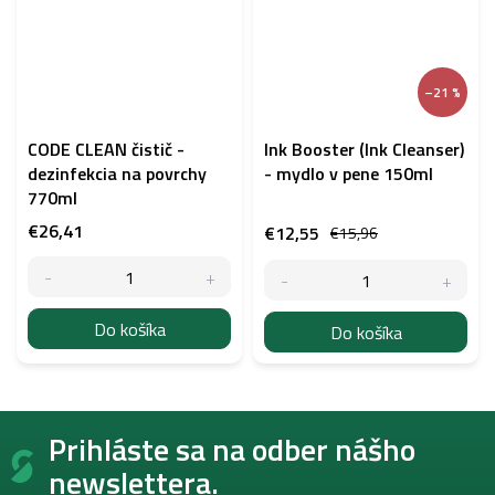
–21 %
CODE CLEAN čistič -
Ink Booster (Ink Cleanser)
dezinfekcia na povrchy
- mydlo v pene 150ml
770ml
€26,41
€12,55
€15,96
Do košíka
Do košíka
Z
Prihláste sa na odber nášho
á
p
newslettera.
ä