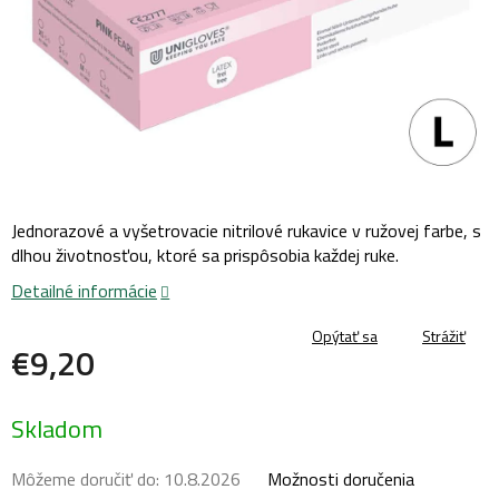
Jednorazové a vyšetrovacie nitrilové rukavice v ružovej farbe, s
dlhou životnosťou, ktoré sa prispôsobia každej ruke.
Detailné informácie
Opýtať sa
Strážiť
€9,20
Jednotková
Skladom
cena:
Môžeme doručiť do:
10.8.2026
Možnosti doručenia