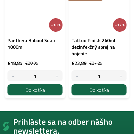
–10 %
–12 %
Panthera Babool Soap
Tattoo Finish 240ml
1000ml
dezinfekčný sprej na
hojenie
€18,85
€23,89
€20,95
€27,25
Do košíka
Do košíka
Z
Prihláste sa na odber nášho
á
p
newslettera.
ä