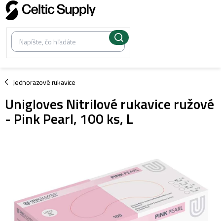
Prejsť
na
obsah
/
Jednorazové rukavice
Unigloves Nitrilové rukavice ružové
- Pink Pearl, 100 ks, L