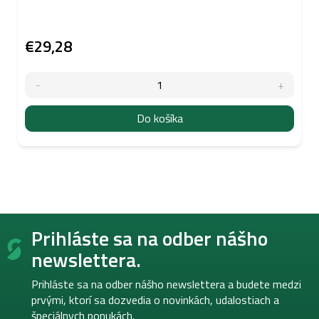
€29,28
Do košíka
Z
Prihláste sa na odber nášho
á
p
newslettera.
ä
t
Prihláste sa na odber nášho newslettera a budete medzi
i
prvými, ktorí sa dozvedia o novinkách, udalostiach a
e
špeciálnych ponukách.