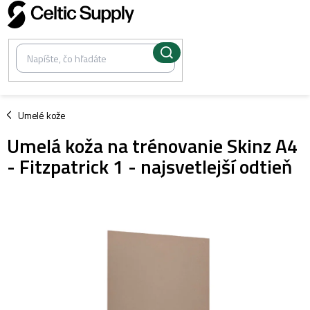
Prejsť
na
obsah
/
Umelé kože
Umelá koža na trénovanie Skinz A4
- Fitzpatrick 1 - najsvetlejší odtieň