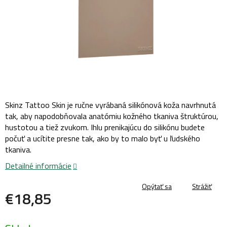
Skinz Tattoo Skin je ručne vyrábaná silikónová koža navrhnutá
tak, aby napodobňovala anatómiu kožného tkaniva štruktúrou,
hustotou a tiež zvukom. Ihlu prenikajúcu do silikónu budete
počuť a ​​ucítite presne tak, ako by to malo byť u ľudského
tkaniva.
Detailné informácie
Opýtať sa
Strážiť
€18,85
Jednotková