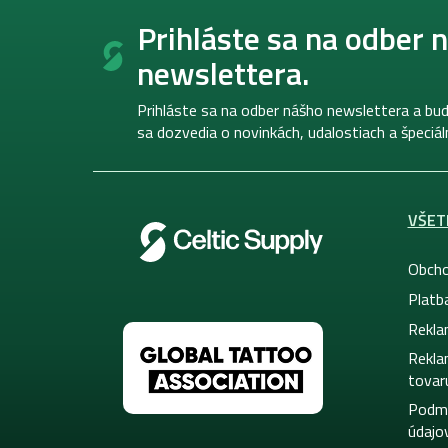
Z
á
Prihláste sa na odber 
p
newslettera.
ä
t
i
Prihláste sa na odber nášho newslettera a bud
e
sa dozvedia o novinkách, udalostiach a špeciá
VŠET
Obcho
Platb
Rekla
Rekla
tovar
Podmi
údajo