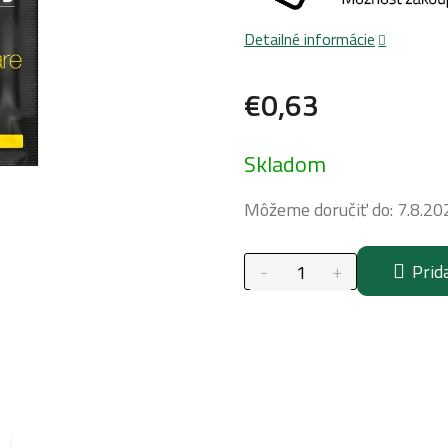
Detailné informácie
€0,63
Jednotková
Skladom
cena:
Môžeme doručiť do:
7.8.20
Prid