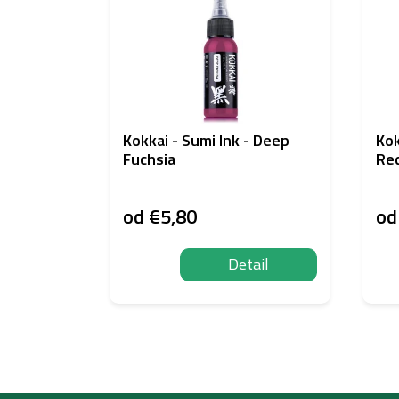
Kokkai - Sumi Ink - Deep
Kok
Fuchsia
Re
od
€5,80
o
Detail