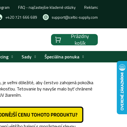
ogram
FAQ - najčastejšie kladené otázky
Reklamácia, výmena aleb
+420 721 666 689
support@celtic-supply.com
Prázdny
Nákupný
košík
košík
rcing
Sady
Špeciálna ponuka
, je veľmi dôležité, aby čerstvo zahojená pokožka
hkosťou. Tetovanie by navyše malo byť chránené
UV žiarením.