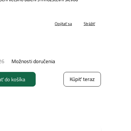
Opýtať sa
Strážiť
26
Možnosti doručenia
Kúpiť teraz
ať do košíka