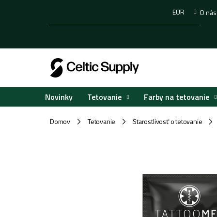
Prejsť
EUR
O nás
na
obsah
Tetovanie
Farby na tetovanie
Novinky
Domov
Tetovanie
Starostlivosť o tetovanie
/
/
/