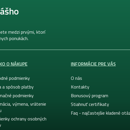
nášho
ete medzi prvými, ktorí
lnych ponukách.
KO O NÁKUPE
INFORMÁCIE PRE VÁS
dné podmienky
O nás
a a spôsob platby
Kontakty
mačné podmienky
Bonusový program
mácia, výmena, vrátenie
Stiahnuť certifikaty
u
Faq - najčastejšie kladené otá
enky ochrany osobných
v