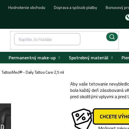
Hodnotenie obchodu
Doprava a spôsob platby
Bonusový pr
Permanentný make-up
Spotrebný materiál
Pie
TattooMed® - Daily Tattoo Care 2,5 ml
Aby vaše tetovanie nevybledlo
bola každý deň zásobovaná vl
pred okolitými vplyvmi a pred 