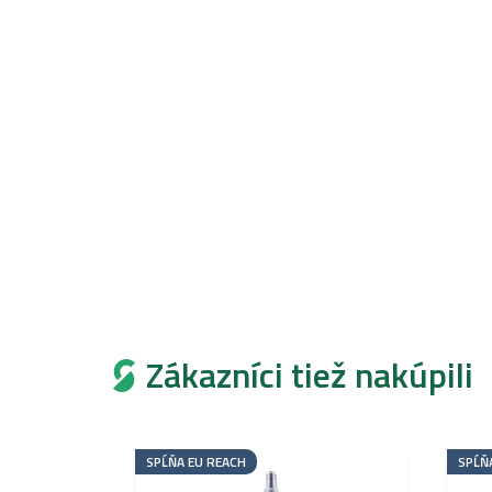
Zákazníci tiež nakúpili
SPĹŇA EU REACH
SPĹŇ