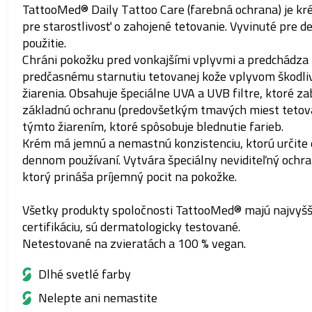
TattooMed®
D
aily
T
attoo
C
are (farebná ochrana) je k
pre starostlivosť o zahojené tetovanie. Vyvinuté pre d
použitie.
Chráni pokožku pred vonkajšími vplyvmi
a
predchádza
predčasnému starnutiu tetovanej kože
vplyvom
škodl
žiarenia. Obsahuje špeciálne UVA a UVB filtre, ktoré z
základnú ochranu (predovšetkým
tmavých miest tetov
týmto
žiarením, ktoré spôsobuje
blednutie
farieb.
Krém má jemnú a nemastnú konzistenciu, ktorú určite o
dennom
používaní. Vytvára špeciálny neviditeľný ochra
ktorý prináša príjemný pocit na pokožke.
Všetky produkty spoločnosti TattooMed® majú najvyšš
certifikáciu, sú dermatologicky
testované.
N
etestované na zvieratách a 100 % vegan.
Dlhé svetlé farby
Nelepte ani nemastite