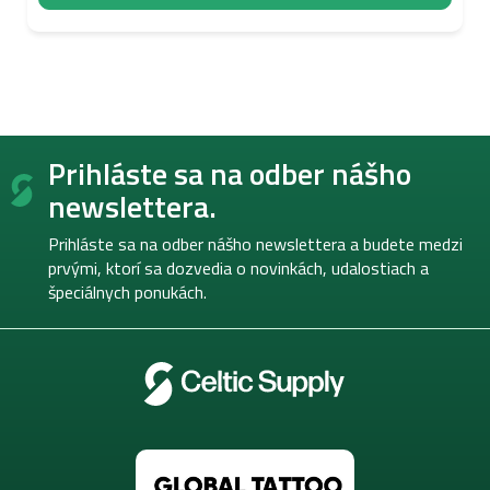
Z
Prihláste sa na odber nášho
á
p
newslettera.
ä
t
Prihláste sa na odber nášho newslettera a budete medzi
i
prvými, ktorí sa dozvedia o novinkách, udalostiach a
e
špeciálnych ponukách.