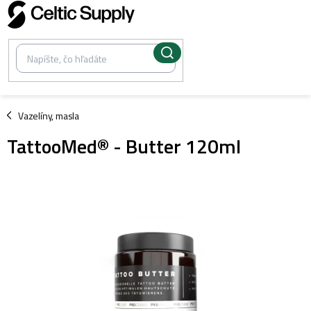
Prejsť
na
obsah
/
Vazelíny, masla
TattooMed® - Butter 120ml