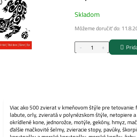
Jednotková
Skladom
cena:
Môžeme doručiť do:
11.8.2
Prid
Viac ako 500 zvierat v kmeňovom štýle pre tetovanie: f
labute, orly, zvieratá v polynézskom štýle, netopiere a
okrídlené kone, jednorožce, motýle, gekóny, hmyz, mač
ďalšie mačkovité šelmy, zvieracie stopy, pavúky, škorpi
korytnačky a morské korytnačky, morské koníky, žaby, 