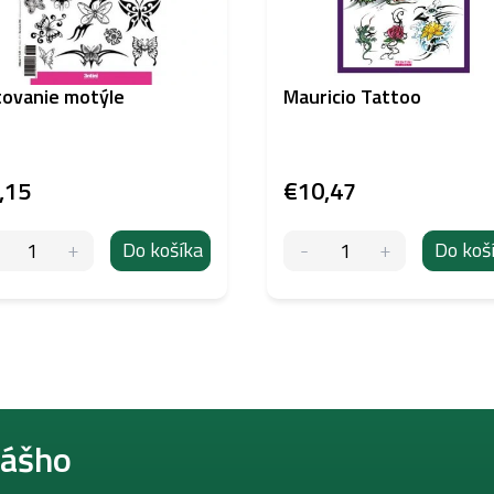
ovanie motýle
Mauricio Tattoo
,15
€10,47
Do košíka
Do koš
nášho