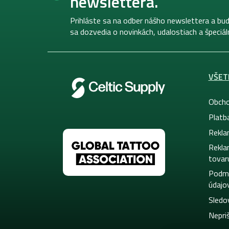
newslettera.
t
i
Prihláste sa na odber nášho newslettera a bud
e
sa dozvedia o novinkách, udalostiach a špeciá
VŠET
Obcho
Platb
Rekla
Rekla
tovar
Podmi
údajo
Sledo
Nepriš