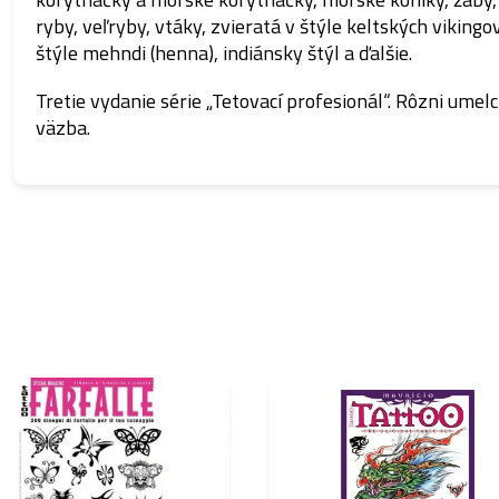
ryby, veľryby, vtáky, zvieratá v štýle keltských vikingov
štýle mehndi (henna), indiánsky štýl a ďalšie.
Tretie vydanie série „Tetovací profesionál“. Rôzni umelc
väzba.