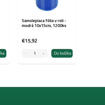
Samolepiaca fólia v roli -
Fólia na 
modrá 10x15cm, 1200ks
orezáva
priesvitn
€15,92
€2,89
íka
Do košíka