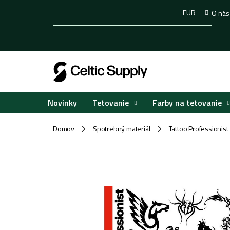
Prejsť
EUR
O nás
na
obsah
Tetovanie
Farby na tetovanie
Novinky
Domov
Spotrebný materiál
Tattoo Professionist 
/
/