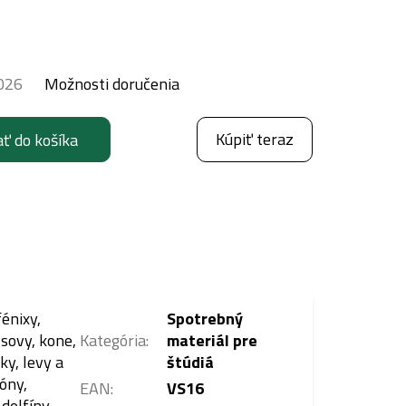
026
Možnosti doručenia
Kúpiť teraz
ať do košíka
énixy,
Spotrebný
 sovy, kone,
Kategória
:
materiál pre
ky, levy a
štúdiá
óny,
EAN
:
VS16
delfíny,