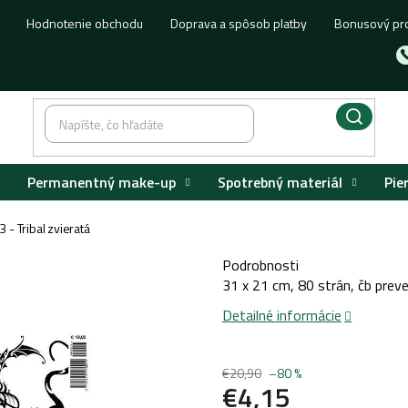
Hodnotenie obchodu
Doprava a spôsob platby
Bonusový pr
Permanentný make-up
Spotrebný materiál
Pie
3 - Tribal zvieratá
Podrobnosti
31 x 21 cm, 80 strán, čb preve
Detailné informácie
€20,90
–80 %
€4,15