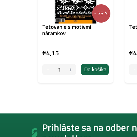
- 73 %
Tetovanie s motívmi
Tet
náramkov
€4,15
€4
Do košíka
Z
á
Prihláste sa na odber 
p
ä