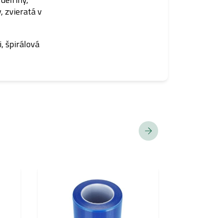
, zvieratá v
i, špirálová
AKCIA