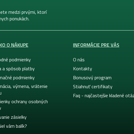
ete medzi prvými, ktorí
lnych ponukách.
KO O NÁKUPE
INFORMÁCIE PRE VÁS
dné podmienky
O nás
a a spôsob platby
Kontakty
mačné podmienky
Bonusový program
mácia, výmena, vrátenie
Stiahnuť certifikaty
u
Faq - najčastejšie kladené otá
enky ochrany osobných
v
vanie zásielky
iel vám balík?